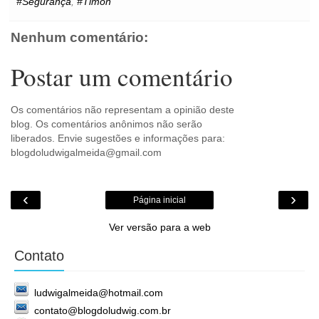
#Segurança
,
#Timon
t
r
c
o
m
Nenhum comentário:
Postar um comentário
Os comentários não representam a opinião deste
blog. Os comentários anônimos não serão
liberados. Envie sugestões e informações para:
blogdoludwigalmeida@gmail.com
‹
›
Página inicial
Ver versão para a web
Contato
ludwigalmeida@hotmail.com
contato@blogdoludwig.com.br