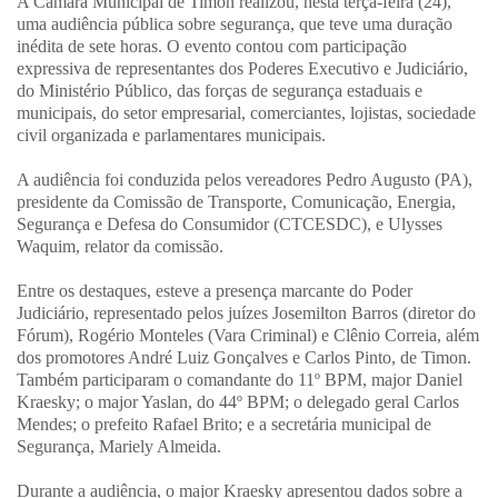
A Câmara Municipal de Timon realizou, nesta terça-feira (24),
uma audiência pública sobre segurança, que teve uma duração
inédita de sete horas. O evento contou com participação
expressiva de representantes dos Poderes Executivo e Judiciário,
do Ministério Público, das forças de segurança estaduais e
municipais, do setor empresarial, comerciantes, lojistas, sociedade
civil organizada e parlamentares municipais.
A audiência foi conduzida pelos vereadores Pedro Augusto (PA),
presidente da Comissão de Transporte, Comunicação, Energia,
Segurança e Defesa do Consumidor (CTCESDC), e Ulysses
Waquim, relator da comissão.
Entre os destaques, esteve a presença marcante do Poder
Judiciário, representado pelos juízes Josemilton Barros (diretor do
Fórum), Rogério Monteles (Vara Criminal) e Clênio Correia, além
dos promotores André Luiz Gonçalves e Carlos Pinto, de Timon.
Também participaram o comandante do 11º BPM, major Daniel
Kraesky; o major Yaslan, do 44º BPM; o delegado geral Carlos
Mendes; o prefeito Rafael Brito; e a secretária municipal de
Segurança, Mariely Almeida.
Durante a audiência, o major Kraesky apresentou dados sobre a