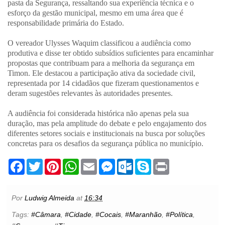
pasta da Segurança, ressaltando sua experiência técnica e o
esforço da gestão municipal, mesmo em uma área que é
responsabilidade primária do Estado.
O vereador Ulysses Waquim classificou a audiência como
produtiva e disse ter obtido subsídios suficientes para encaminhar
propostas que contribuam para a melhoria da segurança em
Timon. Ele destacou a participação ativa da sociedade civil,
representada por 14 cidadãos que fizeram questionamentos e
deram sugestões relevantes às autoridades presentes.
A audiência foi considerada histórica não apenas pela sua
duração, mas pela amplitude do debate e pelo engajamento dos
diferentes setores sociais e institucionais na busca por soluções
concretas para os desafios da segurança pública no município.
F
T
P
W
E
M
O
S
P
a
w
i
h
m
e
u
k
r
c
i
n
a
a
s
t
y
i
e
t
t
t
i
s
l
p
n
b
t
e
s
l
e
o
e
t
Por
Ludwig Almeida
at
16:34
o
e
r
A
n
o
o
r
e
p
g
k
Tags:
#Câmara
,
#Cidade
,
#Cocais
,
#Maranhão
,
#Política
,
k
s
p
e
.