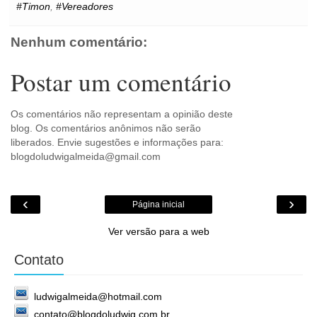
#Timon
,
#Vereadores
t
r
c
o
m
Nenhum comentário:
Postar um comentário
Os comentários não representam a opinião deste
blog. Os comentários anônimos não serão
liberados. Envie sugestões e informações para:
blogdoludwigalmeida@gmail.com
‹
›
Página inicial
Ver versão para a web
Contato
ludwigalmeida@hotmail.com
contato@blogdoludwig.com.br