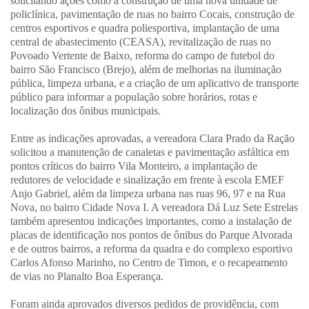
solicitando ações como a construção de uma nova unidade de
policlínica, pavimentação de ruas no bairro Cocais, construção de
centros esportivos e quadra poliesportiva, implantação de uma
central de abastecimento (CEASA), revitalização de ruas no
Povoado Vertente de Baixo, reforma do campo de futebol do
bairro São Francisco (Brejo), além de melhorias na iluminação
pública, limpeza urbana, e a criação de um aplicativo de transporte
público para informar a população sobre horários, rotas e
localização dos ônibus municipais.
Entre as indicações aprovadas, a vereadora Clara Prado da Ração
solicitou a manutenção de canaletas e pavimentação asfáltica em
pontos críticos do bairro Vila Monteiro, a implantação de
redutores de velocidade e sinalização em frente à escola EMEF
Anjo Gabriel, além da limpeza urbana nas ruas 96, 97 e na Rua
Nova, no bairro Cidade Nova I. A vereadora Dá Luz Sete Estrelas
também apresentou indicações importantes, como a instalação de
placas de identificação nos pontos de ônibus do Parque Alvorada
e de outros bairros, a reforma da quadra e do complexo esportivo
Carlos Afonso Marinho, no Centro de Timon, e o recapeamento
de vias no Planalto Boa Esperança.
Foram ainda aprovados diversos pedidos de providência, com