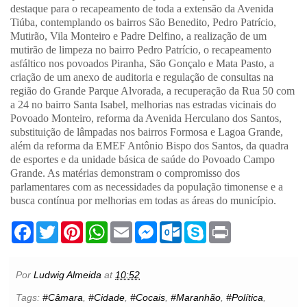
destaque para o recapeamento de toda a extensão da Avenida
Tiúba, contemplando os bairros São Benedito, Pedro Patrício,
Mutirão, Vila Monteiro e Padre Delfino, a realização de um
mutirão de limpeza no bairro Pedro Patrício, o recapeamento
asfáltico nos povoados Piranha, São Gonçalo e Mata Pasto, a
criação de um anexo de auditoria e regulação de consultas na
região do Grande Parque Alvorada, a recuperação da Rua 50 com
a 24 no bairro Santa Isabel, melhorias nas estradas vicinais do
Povoado Monteiro, reforma da Avenida Herculano dos Santos,
substituição de lâmpadas nos bairros Formosa e Lagoa Grande,
além da reforma da EMEF Antônio Bispo dos Santos, da quadra
de esportes e da unidade básica de saúde do Povoado Campo
Grande. As matérias demonstram o compromisso dos
parlamentares com as necessidades da população timonense e a
busca contínua por melhorias em todas as áreas do município.
F
T
P
W
E
M
O
S
P
a
w
i
h
m
e
u
k
r
c
i
n
a
a
s
t
y
i
e
t
t
t
i
s
l
p
n
b
t
e
s
l
e
o
e
t
Por
Ludwig Almeida
at
10:52
o
e
r
A
n
o
o
r
e
p
g
k
Tags:
#Câmara
,
#Cidade
,
#Cocais
,
#Maranhão
,
#Política
,
k
s
p
e
.