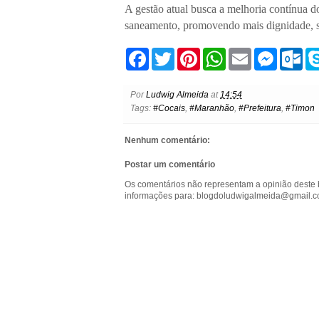
A gestão atual busca a melhoria contínua do
saneamento, promovendo mais dignidade, sa
F
T
P
W
E
M
O
a
w
i
h
m
e
u
c
i
n
a
a
s
t
e
t
t
t
i
s
l
Por
Ludwig Almeida
at
14:54
b
t
e
s
l
e
o
Tags:
#Cocais
,
#Maranhão
,
#Prefeitura
,
#Timon
o
e
r
A
n
o
o
r
e
p
g
k
k
s
p
e
.
Nenhum comentário:
t
r
c
o
Postar um comentário
m
Os comentários não representam a opinião deste 
informações para: blogdoludwigalmeida@gmail.