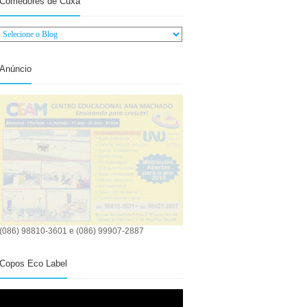
Comedores de Cuxá
Anúncio
(086) 98810-3601 e (086) 99907-2887
Copos Eco Label