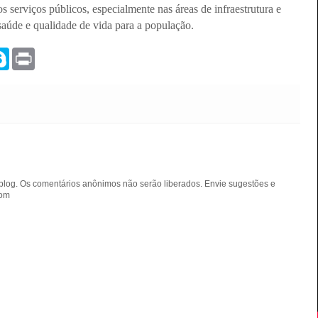
s serviços públicos, especialmente nas áreas de infraestrutura e
úde e qualidade de vida para a população.
S
P
k
r
y
i
p
n
e
t
blog. Os comentários anônimos não serão liberados. Envie sugestões e
com