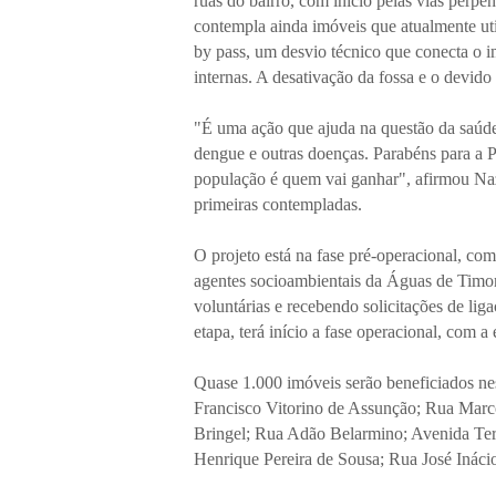
ruas do bairro, com início pelas vias perpe
contempla ainda imóveis que atualmente uti
by pass, um desvio técnico que conecta o i
internas. A desativação da fossa e o devid
"É uma ação que ajuda na questão da saúde 
dengue e outras doenças. Parabéns para a P
população é quem vai ganhar", afirmou Nazi
primeiras contempladas.
O projeto está na fase pré-operacional, com 
agentes socioambientais da Águas de Timon
voluntárias e recebendo solicitações de li
etapa, terá início a fase operacional, com 
Quase 1.000 imóveis serão beneficiados nes
Francisco Vitorino de Assunção; Rua Marco
Bringel; Rua Adão Belarmino; Avenida Te
Henrique Pereira de Sousa; Rua José Ináci