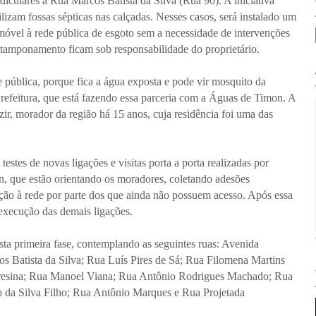
ndiculares à Rua Marcos Batista da Silva (Rua 90). A iniciativa
lizam fossas sépticas nas calçadas. Nesses casos, será instalado um
móvel à rede pública de esgoto sem a necessidade de intervenções
o tamponamento ficam sob responsabilidade do proprietário.
pública, porque fica a água exposta e pode vir mosquito da
refeitura, que está fazendo essa parceria com a Águas de Timon. A
r, morador da região há 15 anos, cuja residência foi uma das
testes de novas ligações e visitas porta a porta realizadas por
, que estão orientando os moradores, coletando adesões
gação à rede por parte dos que ainda não possuem acesso. Após essa
a execução das demais ligações.
ta primeira fase, contemplando as seguintes ruas: Avenida
s Batista da Silva; Rua Luís Pires de Sá; Rua Filomena Martins
resina; Rua Manoel Viana; Rua Antônio Rodrigues Machado; Rua
o da Silva Filho; Rua Antônio Marques e Rua Projetada