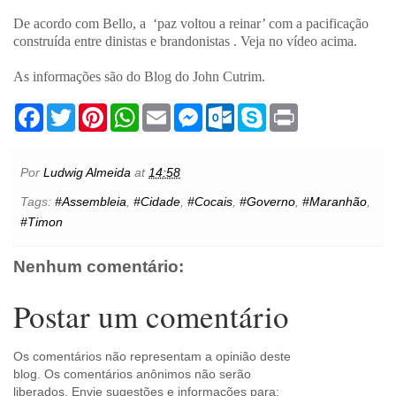
De acordo com Bello, a ‘paz voltou a reinar’ com a pacificação
construída entre dinistas e brandonistas . Veja no vídeo acima.
As informações são do Blog do John Cutrim.
F
T
P
W
E
M
O
S
P
a
w
i
h
m
e
u
k
r
c
i
n
a
a
s
t
y
i
e
t
t
t
i
s
l
p
n
b
t
e
s
l
e
o
e
t
Por
Ludwig Almeida
at
14:58
o
e
r
A
n
o
o
r
e
p
g
k
Tags:
#Assembleia
,
#Cidade
,
#Cocais
,
#Governo
,
#Maranhão
,
k
s
p
e
.
#Timon
t
r
c
o
m
Nenhum comentário:
Postar um comentário
Os comentários não representam a opinião deste
blog. Os comentários anônimos não serão
liberados. Envie sugestões e informações para: