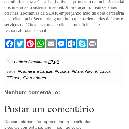
econômico para a Casa Legislativa, a promoção da inclusão social
dos internos do sistema prisional. A produção foi realizada nas
oficinas laborativas da SEAP, empregando mão de obra carcerária
custodiada pela Secretaria, garantindo que as demandas de bens e
serviços da Câmara sejam atendidas com eficiência e
responsabilidade social
F
T
P
W
E
M
O
S
P
a
w
i
h
m
e
u
k
r
c
i
n
a
a
s
t
y
i
e
t
t
t
i
s
l
p
n
b
t
e
s
l
e
o
e
t
Por
Ludwig Almeida
at
22:00
o
e
r
A
n
o
o
r
e
p
g
k
Tags:
#Câmara
,
#Cidade
,
#Cocais
,
#Maranhão
,
#Política
,
k
s
p
e
.
#Timon
,
#Vereadores
t
r
c
o
m
Nenhum comentário:
Postar um comentário
Os comentários não representam a opinião deste
blog. Os comentários anônimos não serão