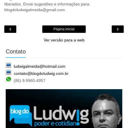
liberados. Envie sugestões e informações para:
blogdoludwigalmeida@gmail.com
‹
›
Página inicial
Ver versão para a web
Contato
ludwigalmeida@hotmail.com
contato@blogdoludwig.com.br
(86) 9.9960-4957