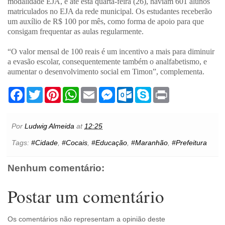
modalidade EJA, e até esta quarta-feira (26), haviam 601 alunos
matriculados no EJA da rede municipal. Os estudantes receberão
um auxílio de R$ 100 por mês, como forma de apoio para que
consigam frequentar as aulas regularmente.
“O valor mensal de 100 reais é um incentivo a mais para diminuir
a evasão escolar, consequentemente também o analfabetismo, e
aumentar o desenvolvimento social em Timon”, complementa.
F
T
P
W
E
M
O
S
P
a
w
i
h
m
e
u
k
r
c
i
n
a
a
s
t
y
i
e
t
t
t
i
s
l
p
n
b
t
e
s
l
e
o
e
t
Por
Ludwig Almeida
at
12:25
o
e
r
A
n
o
o
r
e
p
g
k
Tags:
#Cidade
,
#Cocais
,
#Educação
,
#Maranhão
,
#Prefeitura
k
s
p
e
.
t
r
c
o
Nenhum comentário:
m
Postar um comentário
Os comentários não representam a opinião deste