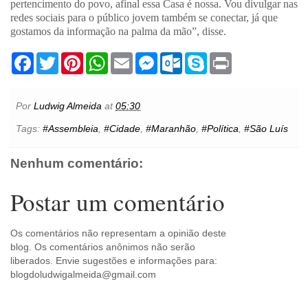
pertencimento do povo, afinal essa Casa é nossa. Vou divulgar nas
redes sociais para o público jovem também se conectar, já que
gostamos da informação na palma da mão”, disse.
F
T
P
W
E
M
O
S
P
a
w
i
h
m
e
u
k
r
c
i
n
a
a
s
t
y
i
e
t
t
t
i
s
l
p
n
b
t
e
s
l
e
o
e
t
Por
Ludwig Almeida
at
05:30
o
e
r
A
n
o
o
r
e
p
g
k
Tags:
#Assembleia
,
#Cidade
,
#Maranhão
,
#Política
,
#São Luís
k
s
p
e
.
t
r
c
o
Nenhum comentário:
m
Postar um comentário
Os comentários não representam a opinião deste
blog. Os comentários anônimos não serão
liberados. Envie sugestões e informações para:
blogdoludwigalmeida@gmail.com