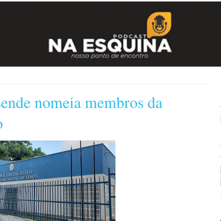
sende nomeia membros da
o