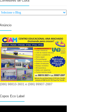
Comedores de Cuxá
Anúncio
(086) 98810-3601 e (086) 99907-2887
Copos Eco Label