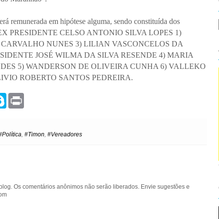
será remunerada em hipótese alguma, sendo constituída dos
O EX PRESIDENTE CELSO ANTONIO SILVA LOPES 1)
EL CARVALHO NUNES 3) LILIAN VASCONCELOS DA
SIDENTE JOSÉ WILMA DA SILVA RESENDE 4) MARIA
ES 5) WANDERSON DE OLIVEIRA CUNHA 6) VALLEKO
LIVIO ROBERTO SANTOS PEDREIRA.
S
P
k
r
y
i
p
n
e
t
#Política
,
#Timon
,
#Vereadores
blog. Os comentários anônimos não serão liberados. Envie sugestões e
com