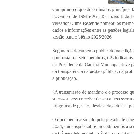
Cumprindo o que determina os princípios le
novembro de 1991 e Art. 35, Inciso II da 
vereador Uilma Resende nomeou os membros
dados e informações entre as gestões legisl
gestão para o biênio 2025/2026.
Segundo o documento publicado na edição d
composta por sete membros, três indicados 
do Presidente da Câmara Municipal deve pau
da transparência na gestão pública, da prob
a publicação.
“A transmissão de mandato é o processo que
sucessor possa receber de seu antecessor t
programa de gestão, desde a data de sua po
O documento assinado pelo presidente co
2024, que dispõe sobre procedimentos a ser
de Câmara Municipal no âmbito do Estado