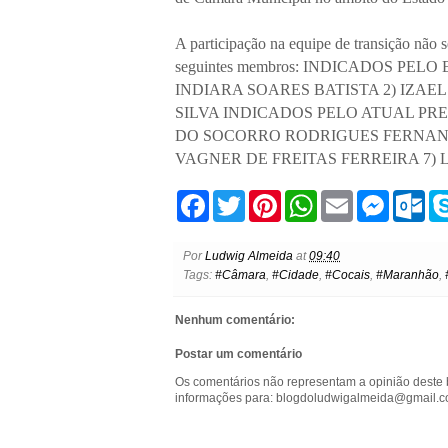
A participação na equipe de transição não 
seguintes membros: INDICADOS PEL
INDIARA SOARES BATISTA 2) IZA
SILVA INDICADOS PELO ATUAL PRE
DO SOCORRO RODRIGUES FERNAND
VAGNER DE FREITAS FERREIRA 7) 
F
T
P
W
E
M
O
a
w
i
h
m
e
u
c
i
n
a
a
s
t
e
t
t
t
i
s
l
Por
Ludwig Almeida
at
09:40
b
t
e
s
l
e
o
Tags:
#Câmara
,
#Cidade
,
#Cocais
,
#Maranhão
,
o
e
r
A
n
o
o
r
e
p
g
k
k
s
p
e
.
Nenhum comentário:
t
r
c
o
Postar um comentário
m
Os comentários não representam a opinião deste 
informações para: blogdoludwigalmeida@gmail.