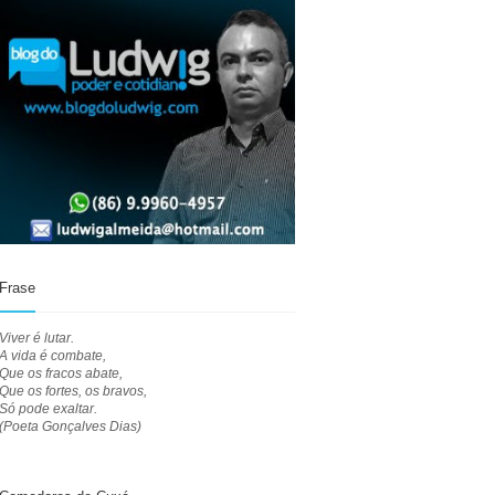
Frase
Viver é lutar.
A vida é combate,
Que os fracos abate,
Que os fortes, os bravos,
Só pode exaltar.
(Poeta Gonçalves Dias)