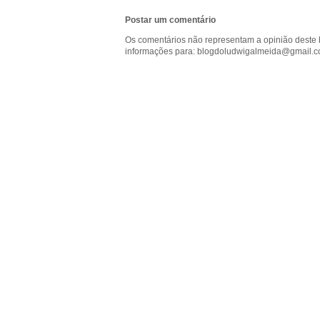
t
r
c
o
Postar um comentário
m
Os comentários não representam a opinião deste 
informações para: blogdoludwigalmeida@gmail.