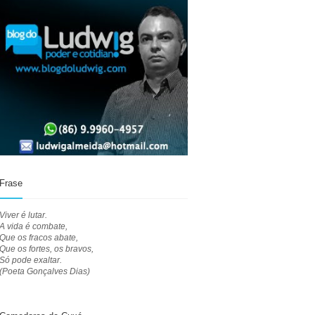
Frase
Viver é lutar.
A vida é combate,
Que os fracos abate,
Que os fortes, os bravos,
Só pode exaltar.
(Poeta Gonçalves Dias)