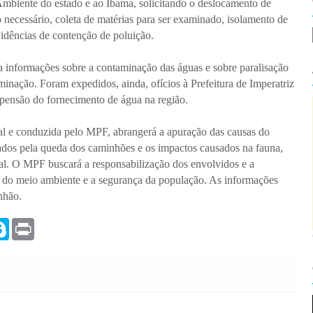
Ambiente do estado e ao Ibama, solicitando o deslocamento de
necessário, coleta de matérias para ser examinado, isolamento de
vidências de contenção de poluição.
 informações sobre a contaminação das águas e sobre paralisação
minação. Foram expedidos, ainda, ofícios à Prefeitura de Imperatriz
spensão do fornecimento de água na região.
ial e conduzida pelo MPF, abrangerá a apuração das causas do
dos pela queda dos caminhões e os impactos causados na fauna,
cal. O MPF buscará a responsabilização dos envolvidos e a
o do meio ambiente e a segurança da população. As informações
nhão.
S
P
k
r
y
i
p
n
e
t