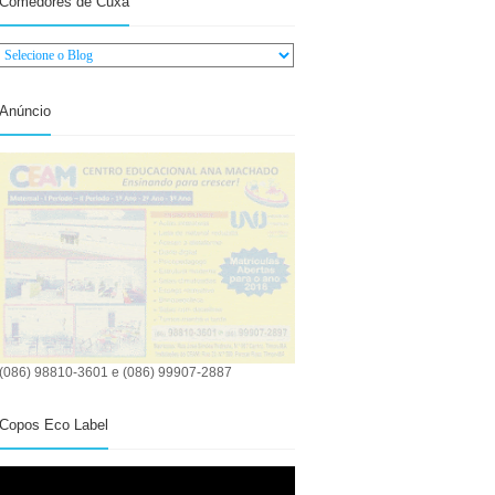
Comedores de Cuxá
Anúncio
(086) 98810-3601 e (086) 99907-2887
Copos Eco Label