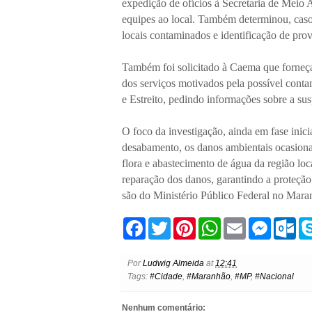
expedição de ofícios à Secretaria de Meio 
equipes ao local. Também determinou, caso 
locais contaminados e identificação de pro
Também foi solicitado à Caema que forneça
dos serviços motivados pela possível conta
e Estreito, pedindo informações sobre a su
O foco da investigação, ainda em fase inic
desabamento, os danos ambientais ocasiona
flora e abastecimento de água da região lo
reparação dos danos, garantindo a proteçã
são do Ministério Público Federal no Mara
F
T
P
W
E
M
O
a
w
i
h
m
e
u
c
i
n
a
a
s
t
e
t
t
t
i
s
l
Por
Ludwig Almeida
at
12:41
b
t
e
s
l
e
o
Tags:
#Cidade
,
#Maranhão
,
#MP
,
#Nacional
o
e
r
A
n
o
o
r
e
p
g
k
k
s
p
e
.
Nenhum comentário: