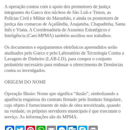
A operação contou com o apoio dos promotores de justiça
integrantes do Gaeco dos núcleos de São Luís e Timon, as
Polícias Civil e Militar do Maranhão, e ainda os promotores de
justiça das comarcas de Açailândia, Anajatuba, Chapadinha, Santa
Inês e Viana. A Coordenadoria de Assuntos Estratégicos e
Inteligência (Caei-MPMA) também auxiliou nos trabalhos.
Os documentos e equipamentos eletrônicos apreendidos serão
analisados pelo Gaeco e pelo Laboratório de Tecnologia Contra a
Lavagem de Dinheiro (LAB-LD), para compor o conjunto
probatório necessário para embasar o oferecimento de Denúncias
contra os investigados.
ORIGEM DO NOME
Operação Illusio: Nome que significa “ilusão”, simbolizando a
aparência enganosa do contrato firmado pelo Instituto Singulare,
cujo objeto é fornecimento de mão de obra terceirizada, quando
na verdade, os próprios servidores municipais é que executam o
serviço. As informações são do MPMA.
F
T
P
W
E
M
O
S
P