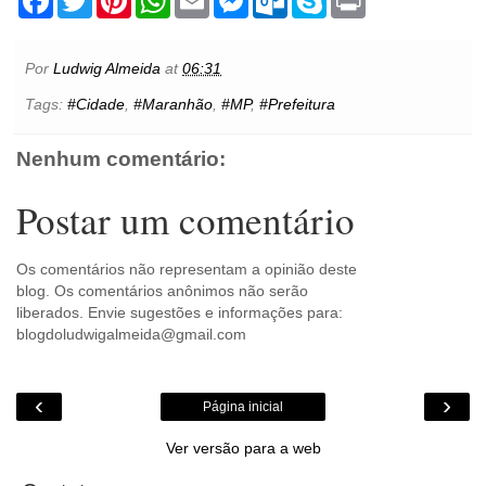
a
w
i
h
m
e
u
k
r
c
i
n
a
a
s
t
y
i
e
t
t
t
i
s
l
p
n
b
t
e
s
l
e
o
e
t
Por
Ludwig Almeida
at
06:31
o
e
r
A
n
o
o
r
e
p
g
k
Tags:
#Cidade
,
#Maranhão
,
#MP
,
#Prefeitura
k
s
p
e
.
t
r
c
o
Nenhum comentário:
m
Postar um comentário
Os comentários não representam a opinião deste
blog. Os comentários anônimos não serão
liberados. Envie sugestões e informações para:
blogdoludwigalmeida@gmail.com
‹
›
Página inicial
Ver versão para a web