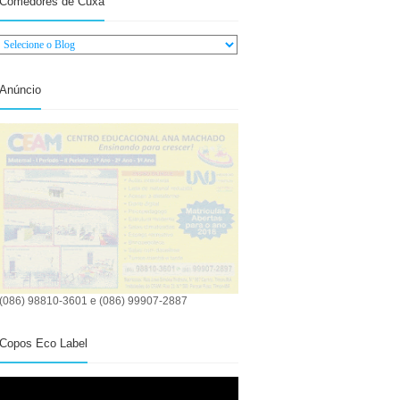
Comedores de Cuxá
Anúncio
(086) 98810-3601 e (086) 99907-2887
Copos Eco Label