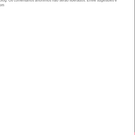
blog. Os comentários anônimos não serão liberados. Envie sugestões e
com