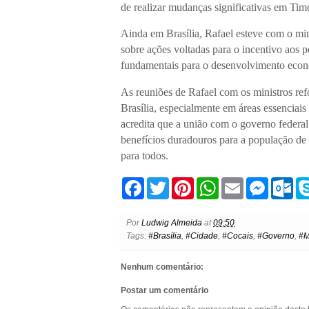
de realizar mudanças significativas em Tim
Ainda em Brasília, Rafael esteve com o m
sobre ações voltadas para o incentivo aos 
fundamentais para o desenvolvimento eco
As reuniões de Rafael com os ministros re
Brasília, especialmente em áreas essenciais
acredita que a união com o governo federal 
benefícios duradouros para a população de
para todos.
F
T
P
W
E
M
O
a
w
i
h
m
e
u
c
i
n
a
a
s
t
e
t
t
t
i
s
l
Por
Ludwig Almeida
at
09:50
b
t
e
s
l
e
o
Tags:
#Brasília
,
#Cidade
,
#Cocais
,
#Governo
,
#M
o
e
r
A
n
o
o
r
e
p
g
k
k
s
p
e
.
Nenhum comentário:
t
r
c
o
Postar um comentário
m