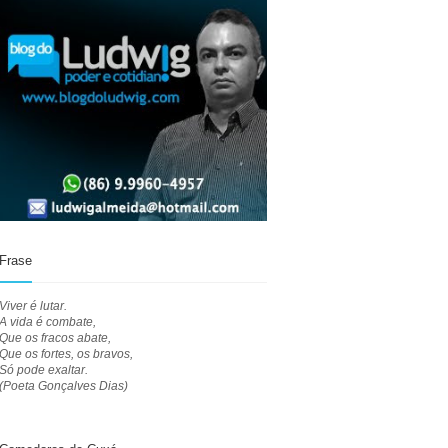
Frase
Viver é lutar.
A vida é combate,
Que os fracos abate,
Que os fortes, os bravos,
Só pode exaltar.
(Poeta Gonçalves Dias)