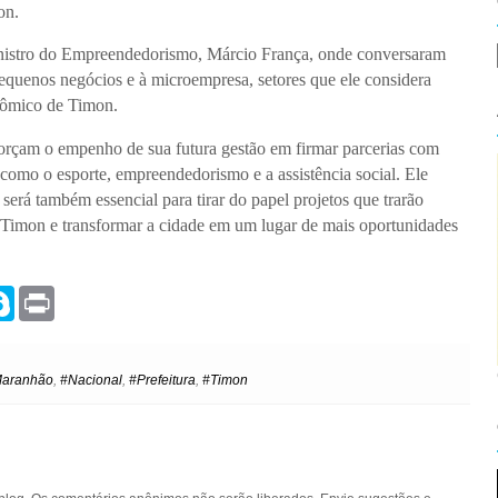
on.
inistro do Empreendedorismo, Márcio França, onde conversaram
pequenos negócios e à microempresa, setores que ele considera
nômico de Timon.
forçam o empenho de sua futura gestão em firmar parcerias com
 como o esporte, empreendedorismo e a assistência social. Ele
será também essencial para tirar do papel projetos que trarão
 Timon e transformar a cidade em um lugar de mais oportunidades
S
P
k
r
y
i
p
n
e
t
aranhão
,
#Nacional
,
#Prefeitura
,
#Timon