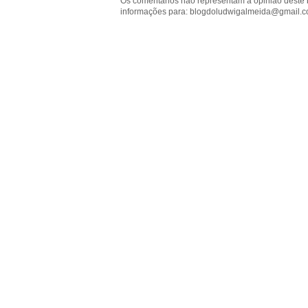
Os comentários não representam a opinião deste 
informações para: blogdoludwigalmeida@gmail.