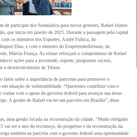
m de participar dos Seminários para novos gestores, Rafael visitou
tão, que inicia em janeiro de 2025. Durante a passagem pela capital
iu com os ministros dos Esportes, André Fufuca, do
lington Dias, e com o ministro do Empreendedorismo, da
te, Márcio França. As visitas reforçam o compromisso de Rafael
talecer ações para a juventude, esporte, programas sociais,
ar o desenvolvimento de Timon.
o falou sobre a importância de parcerias para promover o
o em situação de vulnerabilidade. “Queremos contribuir com o
 contar com o apoio do governo federal para avançar nas áreas
ego. A gestão de Rafael vai ter um parceiro em Brasília”, disse
isas, uma gestão focada na reconstrução da cidade. “Muito obrigado
25 vai ser o ano do recomeço, do progresso e da reconstrução da
nxerga também na parceria com o governo federal uma oportunidade