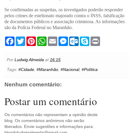
Se confirmadas as suspeitas, os investigados poderão responder
pelos crimes de estelionato majorado contra o INSS, falsificação
de documentos públicos e associação criminosa. As informações
são da Polícia Federal no Maranhão.
F
T
P
W
E
M
O
S
P
a
w
i
h
m
e
u
k
r
c
i
n
a
a
s
t
y
i
e
t
t
t
i
s
l
p
n
b
t
e
s
l
e
o
e
t
Por
Ludwig Almeida
at
16:15
o
e
r
A
n
o
o
r
e
p
g
k
Tags:
#Cidade
,
#Maranhão
,
#Nacional
,
#Política
k
s
p
e
.
t
r
c
o
Nenhum comentário:
m
Postar um comentário
Os comentários não representam a opinião deste
blog. Os comentários anônimos não serão
liberados. Envie sugestões e informações para:
blogdoludwigalmeida@gmail.com