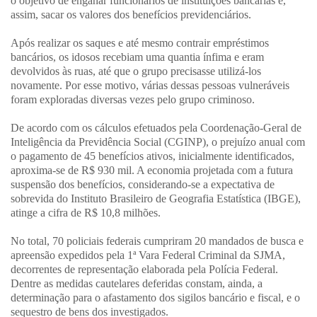
o objetivo de enganar funcionários de instituições bancárias e,
assim, sacar os valores dos benefícios previdenciários.
Após realizar os saques e até mesmo contrair empréstimos
bancários, os idosos recebiam uma quantia ínfima e eram
devolvidos às ruas, até que o grupo precisasse utilizá-los
novamente. Por esse motivo, várias dessas pessoas vulneráveis
foram exploradas diversas vezes pelo grupo criminoso.
De acordo com os cálculos efetuados pela Coordenação-Geral de
Inteligência da Previdência Social (CGINP), o prejuízo anual com
o pagamento de 45 benefícios ativos, inicialmente identificados,
aproxima-se de R$ 930 mil. A economia projetada com a futura
suspensão dos benefícios, considerando-se a expectativa de
sobrevida do Instituto Brasileiro de Geografia Estatística (IBGE),
atinge a cifra de R$ 10,8 milhões.
No total, 70 policiais federais cumpriram 20 mandados de busca e
apreensão expedidos pela 1ª Vara Federal Criminal da SJMA,
decorrentes de representação elaborada pela Polícia Federal.
Dentre as medidas cautelares deferidas constam, ainda, a
determinação para o afastamento dos sigilos bancário e fiscal, e o
sequestro de bens dos investigados.