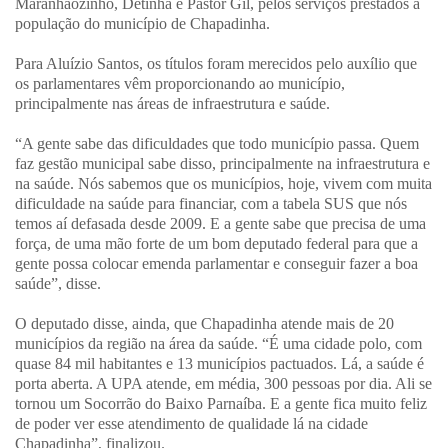
Maranhãozinho, Detinha e Pastor Gil, pelos serviços prestados à
população do município de Chapadinha.
Para Aluízio Santos, os títulos foram merecidos pelo auxílio que
os parlamentares vêm proporcionando ao município,
principalmente nas áreas de infraestrutura e saúde.
“A gente sabe das dificuldades que todo município passa. Quem
faz gestão municipal sabe disso, principalmente na infraestrutura e
na saúde. Nós sabemos que os municípios, hoje, vivem com muita
dificuldade na saúde para financiar, com a tabela SUS que nós
temos aí defasada desde 2009. E a gente sabe que precisa de uma
força, de uma mão forte de um bom deputado federal para que a
gente possa colocar emenda parlamentar e conseguir fazer a boa
saúde”, disse.
O deputado disse, ainda, que Chapadinha atende mais de 20
municípios da região na área da saúde. “É uma cidade polo, com
quase 84 mil habitantes e 13 municípios pactuados. Lá, a saúde é
porta aberta. A UPA atende, em média, 300 pessoas por dia. Ali se
tornou um Socorrão do Baixo Parnaíba. E a gente fica muito feliz
de poder ver esse atendimento de qualidade lá na cidade
Chapadinha”, finalizou.