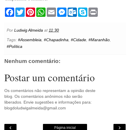
F
T
P
W
E
M
O
S
P
a
w
i
h
m
e
u
k
r
c
i
n
a
a
s
t
y
i
e
t
t
t
i
s
l
p
n
b
t
e
s
l
e
o
e
t
Por
Ludwig Almeida
at
11:30
o
e
r
A
n
o
o
r
e
p
g
k
Tags:
#Assembleia
,
#Chapadinha
,
#Cidade
,
#Maranhão
,
k
s
p
e
.
#Política
t
r
c
o
m
Nenhum comentário:
Postar um comentário
Os comentários não representam a opinião deste
blog. Os comentários anônimos não serão
liberados. Envie sugestões e informações para:
blogdoludwigalmeida@gmail.com
‹
›
Página inicial