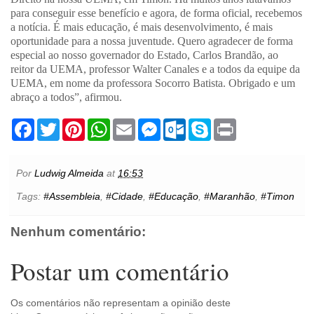
para conseguir esse benefício e agora, de forma oficial, recebemos
a notícia. É mais educação, é mais desenvolvimento, é mais
oportunidade para a nossa juventude. Quero agradecer de forma
especial ao nosso governador do Estado, Carlos Brandão, ao
reitor da UEMA, professor Walter Canales e a todos da equipe da
UEMA, em nome da professora Socorro Batista. Obrigado e um
abraço a todos”, afirmou.
F
T
P
W
E
M
O
S
P
a
w
i
h
m
e
u
k
r
c
i
n
a
a
s
t
y
i
e
t
t
t
i
s
l
p
n
b
t
e
s
l
e
o
e
t
Por
Ludwig Almeida
at
16:53
o
e
r
A
n
o
o
r
e
p
g
k
Tags:
#Assembleia
,
#Cidade
,
#Educação
,
#Maranhão
,
#Timon
k
s
p
e
.
t
r
c
o
Nenhum comentário:
m
Postar um comentário
Os comentários não representam a opinião deste