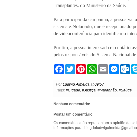
Transplantes, do Ministério da Saúde.
Para participar da campanha, a pessoa vai 
sistema e-Notariado, que é recepcionado pe
de videoconferência para identificar o inte
Por fim, a pessoa interessada e o notário a
pelos responsáveis do Sistema Nacional de
F
T
P
W
E
M
O
a
w
i
h
m
e
u
c
i
n
a
a
s
t
e
t
t
t
i
s
l
Por
Ludwig Almeida
at
09:57
b
t
e
s
l
e
o
Tags:
#Cidade
,
#Justiça
,
#Maranhão
,
#Saúde
o
e
r
A
n
o
o
r
e
p
g
k
k
s
p
e
.
Nenhum comentário:
t
r
c
o
Postar um comentário
m
Os comentários não representam a opinião deste 
informações para: blogdoludwigalmeida@gmail.