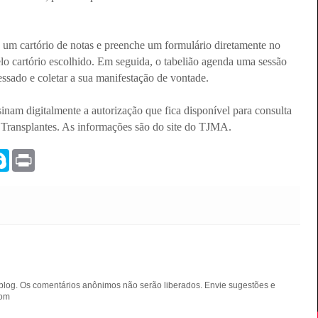
a um cartório de notas e preenche um formulário diretamente no
lo cartório escolhido. Em seguida, o tabelião agenda uma sessão
ressado e coletar a sua manifestação de vontade.
ssinam digitalmente a autorização que fica disponível para consulta
 Transplantes. As informações são do site do TJMA.
S
P
k
r
y
i
p
n
e
t
blog. Os comentários anônimos não serão liberados. Envie sugestões e
com