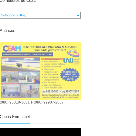
Comedores de Cuxá
Anúncio
(086) 98810-3601 e (086) 99907-2887
Copos Eco Label