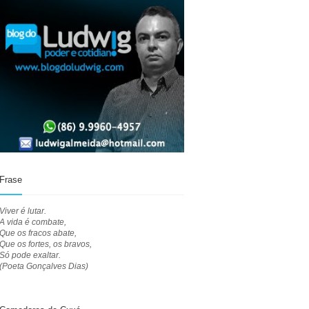
Frase
Viver é lutar.
A vida é combate,
Que os fracos abate,
Que os fortes, os bravos,
Só pode exaltar.
(Poeta Gonçalves Dias)