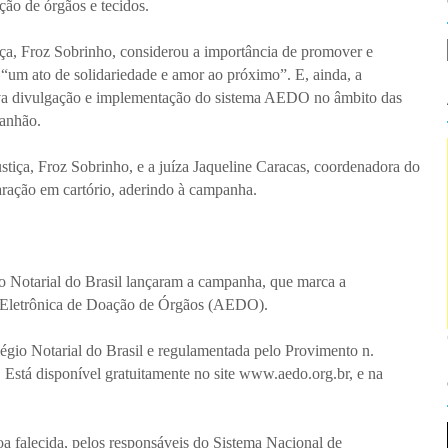
ção de órgãos e tecidos.
iça, Froz Sobrinho, considerou a importância de promover e
o “um ato de solidariedade e amor ao próximo”. E, ainda, a
tiva divulgação e implementação do sistema AEDO no âmbito das
ranhão.
ustiça, Froz Sobrinho, e a juíza Jaqueline Caracas, coordenadora do
laração em cartório, aderindo à campanha.
o Notarial do Brasil lançaram a campanha, que marca a
o Eletrônica de Doação de Órgãos (AEDO).
légio Notarial do Brasil e regulamentada pelo Provimento n.
Está disponível gratuitamente no site www.aedo.org.br, e na
oa falecida, pelos responsáveis do Sistema Nacional de