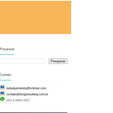
Pesquisar
Contato
ludwigalmeida@hotmail.com
contato@blogdoludwig.com.br
(86) 9.9960-4957