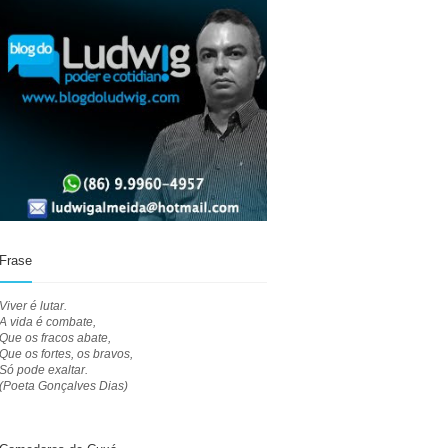
Frase
Viver é lutar.
A vida é combate,
Que os fracos abate,
Que os fortes, os bravos,
Só pode exaltar.
(Poeta Gonçalves Dias)