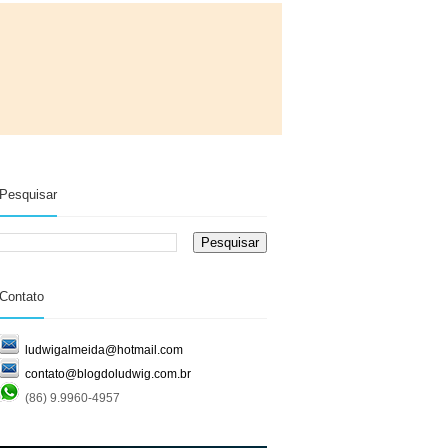
Pesquisar
Contato
ludwigalmeida@hotmail.com
contato@blogdoludwig.com.br
(86) 9.9960-4957