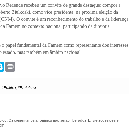
e Ivo Rezende recebeu um convite de grande destaque: compor a
to Ziulkoski, como vice-presidente, na próxima eleição da
CNM). O convite é um reconhecimento do trabalho e da liderança
a Famem no contexto nacional participando da diretoria
te o papel fundamental da Famem como representante dos interesses
o estado, mas também em âmbito nacional.
S
P
k
r
y
i
p
n
e
t
,
#Política
,
#Prefeitura
blog. Os comentários anônimos não serão liberados. Envie sugestões e
com