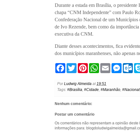
Durante a estada em Brasília, o president
chapa “CNM Independente” com Paulo Rober
Confederação Nacional de um Municípios (
de Ivo Rezende, bem como da importância d
executiva da CNM.
Diante desses acontecimentos, fica eviden
dos municípios maranhenses, não apenas n
F
T
P
W
E
M
O
a
w
i
h
m
e
u
c
i
n
a
a
s
t
e
t
t
t
i
s
l
Por
Ludwig Almeida
at
19:51
b
t
e
s
l
e
o
Tags:
#Brasília
,
#Cidade
,
#Maranhão
,
#Nacional
o
e
r
A
n
o
o
r
e
p
g
k
k
s
p
e
.
Nenhum comentário:
t
r
c
o
Postar um comentário
m
Os comentários não representam a opinião deste 
informações para: blogdoludwigalmeida@gmail.