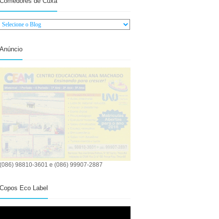
Comedores de Cuxá
Anúncio
(086) 98810-3601 e (086) 99907-2887
Copos Eco Label