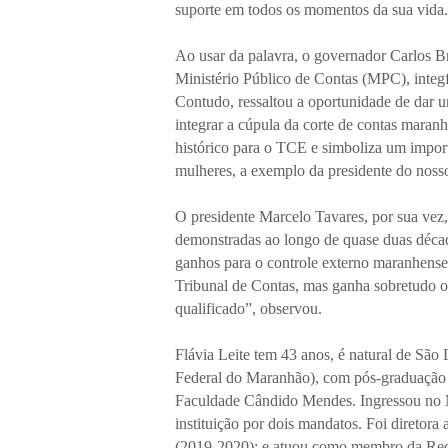
suporte em todos os momentos da sua vida.
Ao usar da palavra, o governador Carlos 
Ministério Público de Contas (MPC), integfr
Contudo, ressaltou a oportunidade de dar um
integrar a cúpula da corte de contas mar
histórico para o TCE e simboliza um import
mulheres, a exemplo da presidente do nosso
O presidente Marcelo Tavares, por sua vez,
demonstradas ao longo de quase duas década
ganhos para o controle externo maranhense
Tribunal de Contas, mas ganha sobretudo 
qualificado”, observou.
Flávia Leite tem 43 anos, é natural de S
Federal do Maranhão), com pós-graduação e
Faculdade Cândido Mendes. Ingressou no 
instituição por dois mandatos. Foi diretor
(2019-2020); e atuou como membro da Red