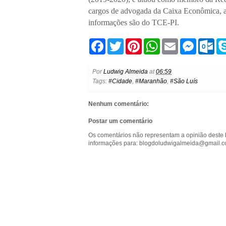
cargos de advogada da Caixa Econômica, 
informações são do TCE-PI.
F
T
P
W
E
M
O
a
w
i
h
m
e
u
c
i
n
a
a
s
t
e
t
t
t
i
s
l
Por
Ludwig Almeida
at
06:59
b
t
e
s
l
e
o
Tags:
#Cidade
,
#Maranhão
,
#São Luís
o
e
r
A
n
o
o
r
e
p
g
k
k
s
p
e
.
Nenhum comentário:
t
r
c
o
Postar um comentário
m
Os comentários não representam a opinião deste 
informações para: blogdoludwigalmeida@gmail.