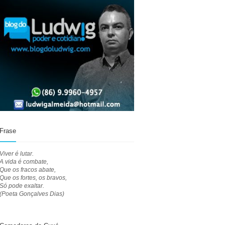
Frase
Viver é lutar.
A vida é combate,
Que os fracos abate,
Que os fortes, os bravos,
Só pode exaltar.
(Poeta Gonçalves Dias)