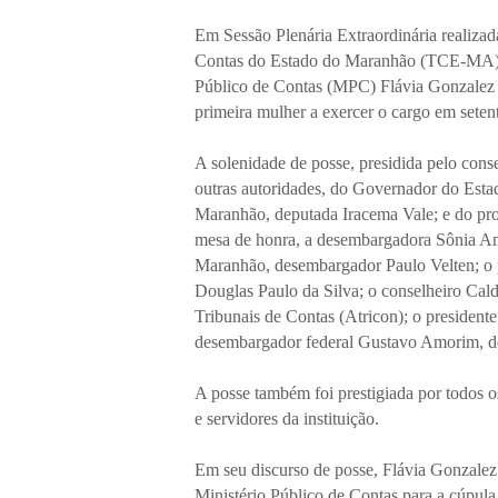
Em Sessão Plenária Extraordinária realizad
Contas do Estado do Maranhão (TCE-MA), f
Público de Contas (MPC) Flávia Gonzalez 
primeira mulher a exercer o cargo em setenta
A solenidade de posse, presidida pelo cons
outras autoridades, do Governador do Esta
Maranhão, deputada Iracema Vale; e do pro
mesa de honra, a desembargadora Sônia Ama
Maranhão, desembargador Paulo Velten; o 
Douglas Paulo da Silva; o conselheiro Cal
Tribunais de Contas (Atricon); o presiden
desembargador federal Gustavo Amorim, do
A posse também foi prestigiada por todos o
e servidores da instituição.
Em seu discurso de posse, Flávia Gonzalez
Ministério Público de Contas para a cúpul