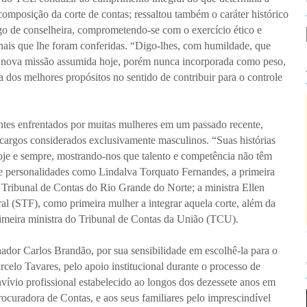
composição da corte de contas; ressaltou também o caráter histórico
go de conselheira, comprometendo-se com o exercício ético e
nais que lhe foram conferidas. “Digo-lhes, com humildade, que
 nova missão assumida hoje, porém nunca incorporada como peso,
dos melhores propósitos no sentido de contribuir para o controle
ntes enfrentados por muitas mulheres em um passado recente,
cargos considerados exclusivamente masculinos. “Suas histórias
 hoje e sempre, mostrando-nos que talento e competência não têm
de personalidades como Lindalva Torquato Fernandes, a primeira
 Tribunal de Contas do Rio Grande do Norte; a ministra Ellen
al (STF), como primeira mulher a integrar aquela corte, além da
rimeira ministra do Tribunal de Contas da União (TCU).
dor Carlos Brandão, por sua sensibilidade em escolhê-la para o
celo Tavares, pelo apoio institucional durante o processo de
ívio profissional estabelecido ao longos dos dezessete anos em
rocuradora de Contas, e aos seus familiares pelo imprescindível