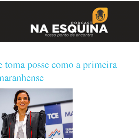
e toma posse como a primeira
maranhense