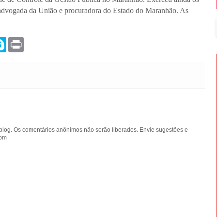
advogada da União e procuradora do Estado do Maranhão. As
S
P
k
r
y
i
p
n
e
t
blog. Os comentários anônimos não serão liberados. Envie sugestões e
com