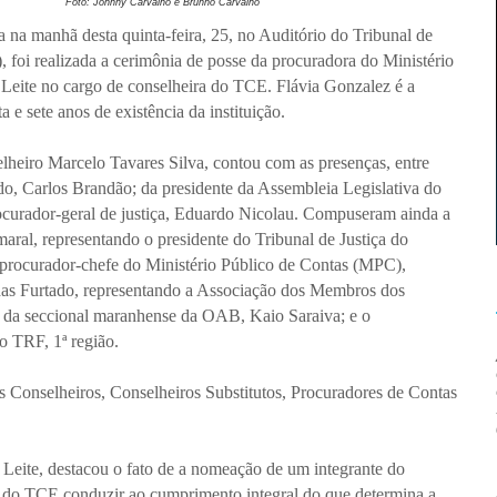
Foto: Johnny Carvalho e Brunno Carvalho
a na manhã desta quinta-feira, 25, no Auditório do Tribunal de
oi realizada a cerimônia de posse da procuradora do Ministério
Leite no cargo de conselheira do TCE. Flávia Gonzalez é a
 e sete anos de existência da instituição.
elheiro Marcelo Tavares Silva, contou com as presenças, entre
do, Carlos Brandão; da presidente da Assembleia Legislativa do
curador-geral de justiça, Eduardo Nicolau. Compuseram ainda a
ral, representando o presidente do Tribunal de Justiça do
procurador-chefe do Ministério Público de Contas (MPC),
das Furtado, representando a Associação dos Membros dos
te da seccional maranhense da OAB, Kaio Saraiva; e o
 TRF, 1ª região.
s Conselheiros, Conselheiros Substitutos, Procuradores de Contas
 Leite, destacou o fato de a nomeação de um integrante do
a do TCE conduzir ao cumprimento integral do que determina a