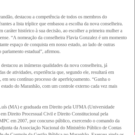
Brandão, destacou a competência de todos os membros do
antes a lista tríplice que embasou a escolha da nova conselheira.
 caráter histórico à sua decisão, ao escolher a primeira mulher a
anhense. “A nomeação da conselheira Flavia Gonzalez é um momento
ante espaço de conquista em nosso estado, ao lado de outras
 parlamento estadual”, afirmou.
 destacou as inúmeras qualidades da nova conselheira, já
s de atividades, experiência que, segundo ele, resultará em
, em seu contínuo processo de aperfeiçoamento. “Ganha o
o estado do Maranhão, com um controle externo cada vez mais
ão Luís (MA) e graduada em Direito pela UFMA (Universidade
m Direito Processual Civil e Direito Constitucional pela
MPC em 2007, por concurso público, exercendo o comando da
a adjunta da Associação Nacional do Ministério Público de Contas
e de Controle da Gestão Pública no Maranhão. Exerceu ainda os