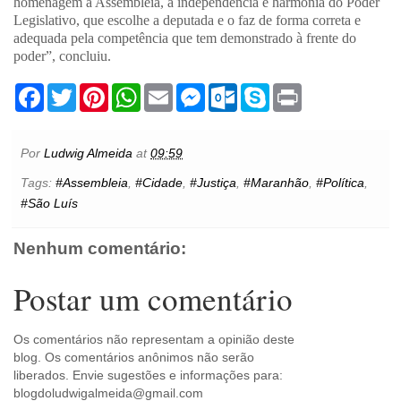
homenagem à Assembleia, à independência e harmonia do Poder
Legislativo, que escolhe a deputada e o faz de forma correta e
adequada pela competência que tem demonstrado à frente do
poder”, concluiu.
F
T
P
W
E
M
O
S
P
a
w
i
h
m
e
u
k
r
c
i
n
a
a
s
t
y
i
e
t
t
t
i
s
l
p
n
b
t
e
s
l
e
o
e
t
Por
Ludwig Almeida
at
09:59
o
e
r
A
n
o
o
r
e
p
g
k
Tags:
#Assembleia
,
#Cidade
,
#Justiça
,
#Maranhão
,
#Política
,
k
s
p
e
.
#São Luís
t
r
c
o
m
Nenhum comentário:
Postar um comentário
Os comentários não representam a opinião deste
blog. Os comentários anônimos não serão
liberados. Envie sugestões e informações para:
blogdoludwigalmeida@gmail.com