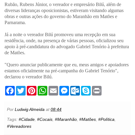
Rubão, Rubens Júnior, o vereador e empresário Bilú, além de
diversas lideranças oposicionistas, estiveram visitando algumas
obras e outras ações do governo do Maranhão em Matões e
Parnarama.
Já a noite o vereador Bilú promoveu uma recepção em sua
residência, onde, na presença de várias pessoas, oficializou seu
apoio à pré-candidatura do advogado Gabriel Tenório à prefeitura
de Matões.
"Quero anunciar publicamente que eu, meus amigos e apoiadores
estamos oficialmente na pré-campanha do Gabriel Tenório",
declarou o vereador Bilú.
F
T
P
W
E
M
O
S
P
a
w
i
h
m
e
u
k
r
c
i
n
a
a
s
t
y
i
e
t
t
t
i
s
l
p
n
b
t
e
s
l
e
o
e
t
Por
Ludwig Almeida
at
08:44
o
e
r
A
n
o
o
r
e
p
g
k
Tags:
#Cidade
,
#Cocais
,
#Maranhão
,
#Matões
,
#Política
,
k
s
p
e
.
#Vereadores
t
r
c
o