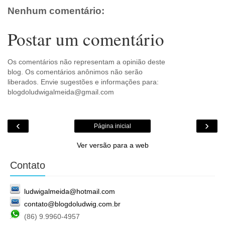
m
Nenhum comentário:
Postar um comentário
Os comentários não representam a opinião deste
blog. Os comentários anônimos não serão
liberados. Envie sugestões e informações para:
blogdoludwigalmeida@gmail.com
‹
›
Página inicial
Ver versão para a web
Contato
ludwigalmeida@hotmail.com
contato@blogdoludwig.com.br
(86) 9.9960-4957