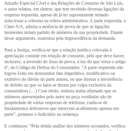
Juizado Especial Cível e das Relações de Consumo de São Luís,
o autor relatou, em síntese, que tem recebido diversas ligações da
empresa requerida, apesar de já ter supostamente tentado
solucionar a celeuma na esfera administrativa. A parte requerida, a
Claro S/A, aduziu a ausência de prova de que as ligações
insistentes teriam partido de números da sua propriedade. Diante
desse argumento, sustentou pela improcedência da demanda.
Para a Justiça, verifica-se que a relação jurídica colocada à
apreciação consiste em relação de consumo, pelo que deve haver,
inclusive, a inversão do ônus da prova, à luz do que versa o artigo
6º, do Código de Defesa do Consumidor. “A parte requerida não
logrou êxito em demonstrar fato impeditivo, modificativo ou
extintivo do direito da parte autora, ou que ilustrar a inexistência
de defeito ou que os fatos se deram por culpa exclusiva da
consumidora (…) Com efeito, embora tenha afirmado que os
números apresentados pelo autor na peça vestibular são de
propriedade de várias empresas de telefonia, cuida-se de
fundamentos defensivos que merecem acolhimento apenas em
parte”, pontuou o Judiciário na sentença.
E continuou: “Pela detida análise dos números acostados, verifica-