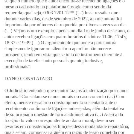
se que o número que o autor encontra-se recebendo ligações é o
mesmo cadastrado na plataforma Google como sendo da
requerida, qual seja, 0303 7201 12** (…) Insta ressaltar que
durante vários dias, desde setembro de 2022, a parte autora foi
importunada por números da requerida por diversas vezes ao dia
(…) Vejamos um exemplo, apenas no dia 1o de junho deste ano, o
autor recebeu ligações em quatro horários distintos: 11:06, 17:43,
18:37 e 19:39 (…) O argumento de que pode a parte autora
simplesmente ignorar ou silenciar o aparelho não merece
prosperar, tendo em vista que se trata de instrumento inerente à
execução de tarefas tanto pessoais quanto, inclusive,
profissionais”.
DANO CONSTATADO
O Judiciário entendeu que o autor faz jus à indenização por danos
morais. “Constatam-se danos morais no caso concreto (…) Com
efeito, merece ressaltar o constrangimento sustentado ante o
recebimento contínuo de ligações indesejadas, além da tentativa
de solucionar a questão de forma administrativa (…) Acerca da
fixação do valor correspondente ao dano moral, devem ser
levados em consideração as funções dessa modalidade reparatória,
quais sejam, compensar alguém em razão de lesão cometida por