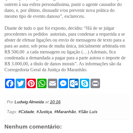
outrem à sua esfera personalíssima, punir o agente causador do
dano, e, por último, dissuadir e/ou prevenir nova prática do
mesmo tipo de evento danoso”, esclareceu.
Diante de tudo o que foi exposto, decidiu: “Há de se julgar
procedentes os pedidos autoriais, para condenar a requerida a se
abster de efetuar ligações ou envio de mensagens de texto para a
para ao autor, sob pena de multa única, inicialmente arbitrada em
R$ 500,00 a cada mensagem ou ligação (…) Ademais, fica
condenada a demandada a pagar para a parte autora o importe de
R$ 3.000,00, a título de danos morais”. As informações são da
Corregedoria Geral da Justiça do Maranhão.
F
T
P
W
E
M
O
S
P
a
w
i
h
m
e
u
k
r
c
i
n
a
a
s
t
y
i
e
t
t
t
i
s
l
p
n
b
t
e
s
l
e
o
e
t
Por
Ludwig Almeida
at
10:16
o
e
r
A
n
o
o
r
e
p
g
k
Tags:
#Cidade
,
#Justiça
,
#Maranhão
,
#São Luís
k
s
p
e
.
t
r
c
o
Nenhum comentário:
m