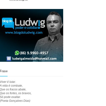
Frase
Viver é lutar.
A vida é combate,
Que os fracos abate,
Que os fortes, os bravos,
Só pode exaltar.
(Poeta Gonçalves Dias)