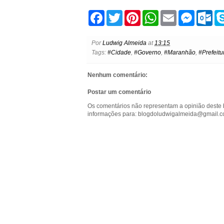
F
T
P
W
E
M
O
a
w
i
h
m
e
u
c
i
n
a
a
s
t
e
t
t
t
i
s
l
Por
Ludwig Almeida
at
13:15
b
t
e
s
l
e
o
Tags:
#Cidade
,
#Governo
,
#Maranhão
,
#Prefeitu
o
e
r
A
n
o
o
r
e
p
g
k
k
s
p
e
.
Nenhum comentário:
t
r
c
o
Postar um comentário
m
Os comentários não representam a opinião deste 
informações para: blogdoludwigalmeida@gmail.