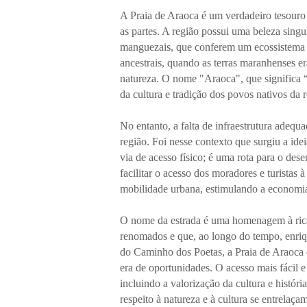
A Praia de Araoca é um verdadeiro tesouro n
as partes. A região possui uma beleza singu
manguezais, que conferem um ecossistema ú
ancestrais, quando as terras maranhenses 
natureza. O nome "Araoca", que significa “
da cultura e tradição dos povos nativos da r
No entanto, a falta de infraestrutura adeq
região. Foi nesse contexto que surgiu a i
via de acesso físico; é uma rota para o des
facilitar o acesso dos moradores e turistas à
mobilidade urbana, estimulando a economia l
O nome da estrada é uma homenagem à rica 
renomados e que, ao longo do tempo, enriqu
do Caminho dos Poetas, a Praia de Araoca 
era de oportunidades. O acesso mais fácil 
incluindo a valorização da cultura e histór
respeito à natureza e à cultura se entrela