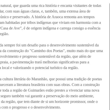
atural, que guarda uma rica história e encanta visitantes de todas
lar, com suas águas claras, e, também, uma extensa área de
nico e preservado. A história de Araoca remonta aos tempos
eram habitadas por tribos indígenas que viviam em harmonia com a
Casa de Ave”, é de origem indígena e carrega consigo a essência
egião.
uada sempre foi um desafio para o desenvolvimento sustentável da
deia da construção do "Caminho dos Poetas", muito mais do que uma
envolvimento e progresso sustentável da região, que além de
 praia, a pavimentação trará melhorias significativas para a
ocal e valorizando o potencial turístico da região.
cultura literária do Maranhão, que possui uma tradição de poetas
eceram a literatura brasileira com suas obras. Com a construção
e toda a região de Guimarães estão prestes a vivenciar uma nova
e seguro também vai garantir a preservação do meio ambiente,
ia da região, que tem diante de si um horizonte promissor, onde o
çam com o progresso e o desenvolvimento.