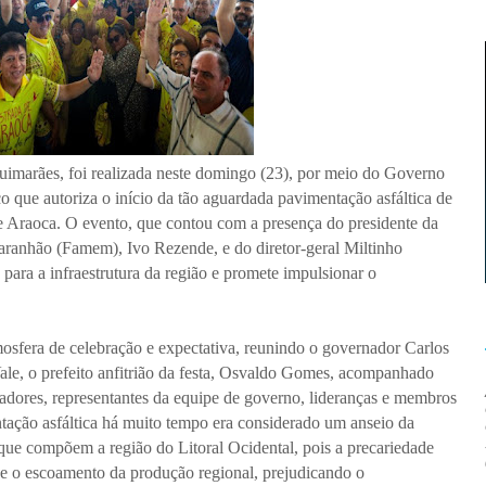
uimarães, foi realizada neste domingo (23), por meio do Governo
o que autoriza o início da tão aguardada pavimentação asfáltica de
e Araoca. O evento, que contou com a presença do presidente da
ranhão (Famem), Ivo Rezende, e do diretor-geral Miltinho
para a infraestrutura da região e promete impulsionar o
sfera de celebração e expectativa, reunindo o governador Carlos
ale, o prefeito anfitrião da festa, Osvaldo Gomes, acompanhado
readores, representantes da equipe de governo, lideranças e membros
tação asfáltica há muito tempo era considerado um anseio da
ue compõem a região do Litoral Ocidental, pois a precariedade
e e o escoamento da produção regional, prejudicando o