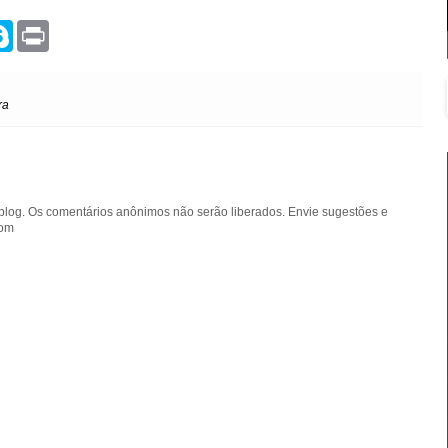
S
P
k
r
y
i
p
n
e
t
ra
blog. Os comentários anônimos não serão liberados. Envie sugestões e
com