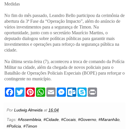
Medidas
No fim do mês passado, Leandro Bello participou da cerimônia de
abertura da 3ª Fase da “Operação Impacto”, além do anúncio de
vários investimentos para a segurança de Timon. Na
oportunidade, junto com o secretário Maurício Martins, o
deputado dialogou sobre políticas públicas para garantir mais
investimentos e operações para reforço da segurança pública na
cidade.
Na última sexta-feira (7), aconteceu a troca de comando da Polícia
Militar na cidade, além da chegada de novos policiais para o
Batalhão de Operações Policiais Especiais (BOPE) para reforçar o
contingente no município.
F
T
P
W
E
M
O
S
P
a
w
i
h
m
e
u
k
r
c
i
n
a
a
s
t
y
i
e
t
t
t
i
s
l
p
n
b
t
e
s
l
e
o
e
t
Por
Ludwig Almeida
at
16:04
o
e
r
A
n
o
o
r
e
p
g
k
Tags:
#Assembleia
,
#Cidade
,
#Cocais
,
#Governo
,
#Maranhão
,
k
s
p
e
.
#Polícia
,
#Timon
t
r
c