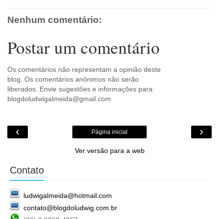
o
m
Nenhum comentário:
Postar um comentário
Os comentários não representam a opinião deste
blog. Os comentários anônimos não serão
liberados. Envie sugestões e informações para:
blogdoludwigalmeida@gmail.com
‹
›
Página inicial
Ver versão para a web
Contato
ludwigalmeida@hotmail.com
contato@blogdoludwig.com.br