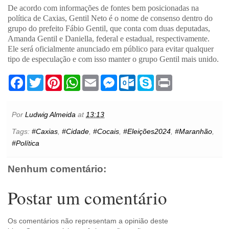
De acordo com informações de fontes bem posicionadas na
política de Caxias, Gentil Neto é o nome de consenso dentro do
grupo do prefeito Fábio Gentil, que conta com duas deputadas,
Amanda Gentil e Daniella, federal e estadual, respectivamente.
Ele será oficialmente anunciado em público para evitar qualquer
tipo de especulação e com isso manter o grupo Gentil mais unido.
F
T
P
W
E
M
O
S
P
a
w
i
h
m
e
u
k
r
c
i
n
a
a
s
t
y
i
e
t
t
t
i
s
l
p
n
b
t
e
s
l
e
o
e
t
Por
Ludwig Almeida
at
13:13
o
e
r
A
n
o
o
r
e
p
g
k
Tags:
#Caxias
,
#Cidade
,
#Cocais
,
#Eleições2024
,
#Maranhão
,
k
s
p
e
.
#Política
t
r
c
o
m
Nenhum comentário:
Postar um comentário
Os comentários não representam a opinião deste