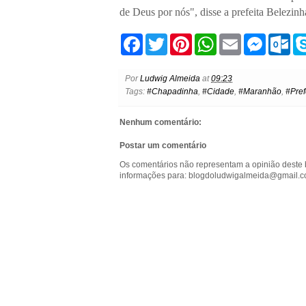
de Deus por nós", disse a prefeita Belezinh
F
T
P
W
E
M
O
a
w
i
h
m
e
u
c
i
n
a
a
s
t
e
t
t
t
i
s
l
Por
Ludwig Almeida
at
09:23
b
t
e
s
l
e
o
Tags:
#Chapadinha
,
#Cidade
,
#Maranhão
,
#Pref
o
e
r
A
n
o
o
r
e
p
g
k
k
s
p
e
.
Nenhum comentário:
t
r
c
o
Postar um comentário
m
Os comentários não representam a opinião deste 
informações para: blogdoludwigalmeida@gmail.