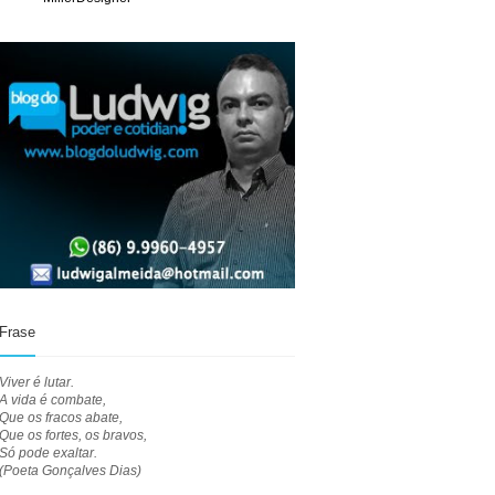
Frase
Viver é lutar.
A vida é combate,
Que os fracos abate,
Que os fortes, os bravos,
Só pode exaltar.
(Poeta Gonçalves Dias)