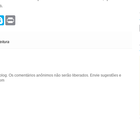
a.
S
P
k
r
y
i
p
n
e
t
eitura
blog. Os comentários anônimos não serão liberados. Envie sugestões e
com