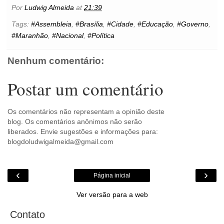
b
t
e
s
l
e
o
e
t
Por
Ludwig Almeida
at
21:39
o
e
r
A
n
o
o
r
e
p
g
k
Tags:
#Assembleia
,
#Brasília
,
#Cidade
,
#Educação
,
#Governo
,
k
s
p
e
.
#Maranhão
,
#Nacional
,
#Política
t
r
c
o
m
Nenhum comentário:
Postar um comentário
Os comentários não representam a opinião deste
blog. Os comentários anônimos não serão
liberados. Envie sugestões e informações para:
blogdoludwigalmeida@gmail.com
‹
›
Página inicial
Ver versão para a web
Contato