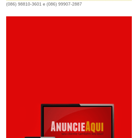
(086) 98810-3601 e (086) 99907-2887