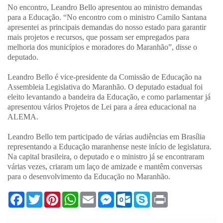
No encontro, Leandro Bello apresentou ao ministro demandas
para a Educação. “No encontro com o ministro Camilo Santana
apresentei as principais demandas do nosso estado para garantir
mais projetos e recursos, que possam ser empregados para
melhoria dos municípios e moradores do Maranhão”, disse o
deputado.
Leandro Bello é vice-presidente da Comissão de Educação na
Assembleia Legislativa do Maranhão. O deputado estadual foi
eleito levantando a bandeira da Educação, e como parlamentar já
apresentou vários Projetos de Lei para a área educacional na
ALEMA.
Leandro Bello tem participado de várias audiências em Brasília
representando a Educação maranhense neste início de legislatura.
Na capital brasileira, o deputado e o ministro já se encontraram
várias vezes, criaram um laço de amizade e mantêm conversas
para o desenvolvimento da Educação no Maranhão.
F
T
P
W
E
M
O
S
P
a
w
i
h
m
e
u
k
r
c
i
n
a
a
s
t
y
i
e
t
t
t
i
s
l
p
n