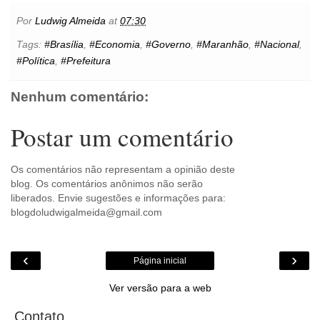
e
t
t
t
i
s
l
p
n
b
t
e
s
l
e
o
e
t
Por
Ludwig Almeida
at
07:30
o
e
r
A
n
o
o
r
e
p
g
k
Tags:
#Brasília
,
#Economia
,
#Governo
,
#Maranhão
,
#Nacional
,
k
s
p
e
.
#Política
,
#Prefeitura
t
r
c
o
m
Nenhum comentário:
Postar um comentário
Os comentários não representam a opinião deste
blog. Os comentários anônimos não serão
liberados. Envie sugestões e informações para:
blogdoludwigalmeida@gmail.com
‹
›
Página inicial
Ver versão para a web
Contato