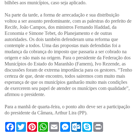
bilhões aos municípios, caso seja aplicado.
Na parte da tarde, a forma de arrecadação e sua distribuição
voltou a ser assunto predominante, com as palestras do prefeito de
Recife, João Campos, dos ministros Fernando Haddad, da
Economia e Simone Tebet, do Planejamento e de outras
autoridades. Os dois também defenderam uma reforma que
contemple a todos. Uma das propostas mais defendidas foi a
mudança da cobrança do imposto que passaria a ser cobrado na
origem e não mais na origem. Para o presidente da Federação dos
Municípios do Estado do Maranhão (Famem), Ivo Rezende, as
discussões foram de extrema importância para os gestores. “Tenho
certeza de que, deste encontro, todos sairemos com muito mais
esperança de que os municípios ganharão muito mais condições
de exercerem seu papel de atender os munícipes com qualidade”,
afirmou o presidente.
Para a manhã de quarta-feira, o ponto alto deve ser a participação
do presidente da Câmara, Arthur Lira (PP).
F
T
P
W
E
M
O
S
P
a
w
i
h
m
e
u
k
r
c
i
n
a
a
s
t
y
i