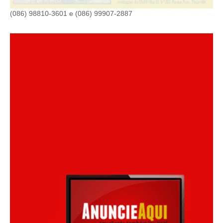
(086) 98810-3601 e (086) 99907-2887