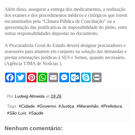
Além disso, assegurar a entrega dos medicamentos, a realização
dos exames e dos procedimentos médicos e cirúrgicos que forem
encaminhados pela “Câmara Pública de Conciliação” ou a
apresentação das justificativas de impossibilidade do pleito, entre
outras responsabilidades dispostas no documento.
A Procuradoria Geral do Estado deverá designar procuradores e
assessores para atuarem em conjunto na solução das demandas e
prestar orientações jurídicas à SES e Semus, quando necessário.
(Agência TJMA de Notícias ).
F
T
P
W
E
M
O
S
P
a
w
i
h
m
e
u
k
r
c
i
n
a
a
s
t
y
i
e
t
t
t
i
s
l
p
n
b
t
e
s
l
e
o
e
t
Por
Ludwig Almeida
at
19:26
o
e
r
A
n
o
o
r
e
p
g
k
Tags:
#Cidade
,
#Governo
,
#Justiça
,
#Maranhão
,
#Prefeitura
,
k
s
p
e
.
#São Luís
,
#Saúde
t
r
c
o
m
Nenhum comentário: