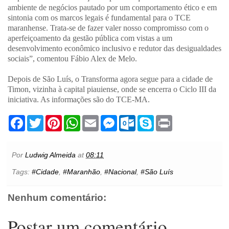
ambiente de negócios pautado por um comportamento ético e em
sintonia com os marcos legais é fundamental para o TCE
maranhense. Trata-se de fazer valer nosso compromisso com o
aperfeiçoamento da gestão pública com vistas a um
desenvolvimento econômico inclusivo e redutor das desigualdades
sociais”, comentou Fábio Alex de Melo.
Depois de São Luís, o Transforma agora segue para a cidade de
Timon, vizinha à capital piauiense, onde se encerra o Ciclo III da
iniciativa. As informações são do TCE-MA.
F
T
P
W
E
M
O
S
P
a
w
i
h
m
e
u
k
r
c
i
n
a
a
s
t
y
i
e
t
t
t
i
s
l
p
n
b
t
e
s
l
e
o
e
t
Por
Ludwig Almeida
at
08:11
o
e
r
A
n
o
o
r
e
p
g
k
Tags:
#Cidade
,
#Maranhão
,
#Nacional
,
#São Luís
k
s
p
e
.
t
r
c
o
Nenhum comentário:
m
Postar um comentário