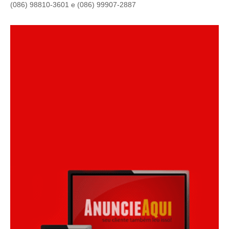
(086) 98810-3601 e (086) 99907-2887