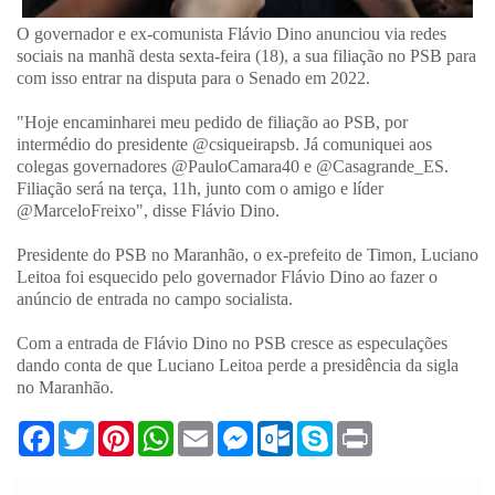
O governador e ex-comunista Flávio Dino anunciou via redes
sociais na manhã desta sexta-feira (18), a sua filiação no PSB para
com isso entrar na disputa para o Senado em 2022.
"Hoje encaminharei meu pedido de filiação ao PSB, por
intermédio do presidente @csiqueirapsb. Já comuniquei aos
colegas governadores @PauloCamara40 e @Casagrande_ES.
Filiação será na terça, 11h, junto com o amigo e líder
@MarceloFreixo", disse Flávio Dino.
Presidente do PSB no Maranhão, o ex-prefeito de Timon, Luciano
Leitoa foi esquecido pelo governador Flávio Dino ao fazer o
anúncio de entrada no campo socialista.
Com a entrada de Flávio Dino no PSB cresce as especulações
dando conta de que Luciano Leitoa perde a presidência da sigla
no Maranhão.
F
T
P
W
E
M
O
S
P
a
w
i
h
m
e
u
k
r
c
i
n
a
a
s
t
y
i
e
t
t
t
i
s
l
p
n