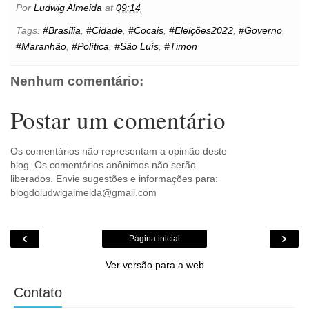
b
t
e
s
l
e
o
e
t
Por
Ludwig Almeida
at
09:14
o
e
r
A
n
o
o
r
e
p
g
k
Tags:
#Brasília
,
#Cidade
,
#Cocais
,
#Eleições2022
,
#Governo
,
k
s
p
e
.
#Maranhão
,
#Política
,
#São Luís
,
#Timon
t
r
c
o
m
Nenhum comentário:
Postar um comentário
Os comentários não representam a opinião deste
blog. Os comentários anônimos não serão
liberados. Envie sugestões e informações para:
blogdoludwigalmeida@gmail.com
‹
›
Página inicial
Ver versão para a web
Contato