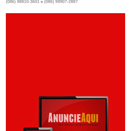
(086) 98810-3601 e (086) 99907-2887