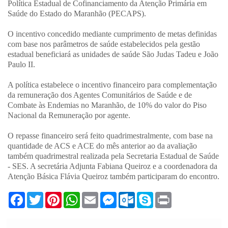
Política Estadual de Cofinanciamento da Atenção Primária em
Saúde do Estado do Maranhão (PECAPS).
O incentivo concedido mediante cumprimento de metas definidas
com base nos parâmetros de saúde estabelecidos pela gestão
estadual beneficiará as unidades de saúde São Judas Tadeu e João
Paulo II.
A política estabelece o incentivo financeiro para complementação
da remuneração dos Agentes Comunitários de Saúde e de
Combate às Endemias no Maranhão, de 10% do valor do Piso
Nacional da Remuneração por agente.
O repasse financeiro será feito quadrimestralmente, com base na
quantidade de ACS e ACE do mês anterior ao da avaliação
também quadrimestral realizada pela Secretaria Estadual de Saúde
- SES. A secretária Adjunta Fabiana Queiroz e a coordenadora da
Atenção Básica Flávia Queiroz também participaram do encontro.
F
T
P
W
E
M
O
S
P
a
w
i
h
m
e
u
k
r
c
i
n
a
a
s
t
y
i
e
t
t
t
i
s
l
p
n