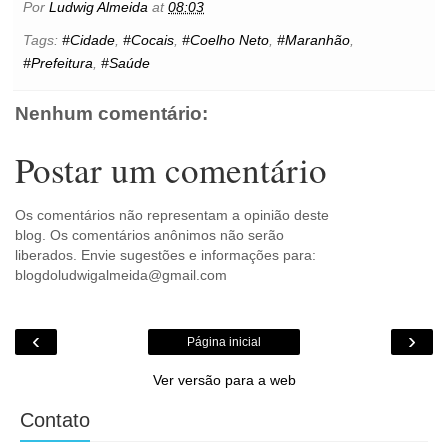
b
t
e
s
l
e
o
e
t
Por
Ludwig Almeida
at
08:03
o
e
r
A
n
o
o
r
e
p
g
k
Tags:
#Cidade
,
#Cocais
,
#Coelho Neto
,
#Maranhão
,
k
s
p
e
.
#Prefeitura
,
#Saúde
t
r
c
o
m
Nenhum comentário:
Postar um comentário
Os comentários não representam a opinião deste
blog. Os comentários anônimos não serão
liberados. Envie sugestões e informações para:
blogdoludwigalmeida@gmail.com
‹
›
Página inicial
Ver versão para a web
Contato