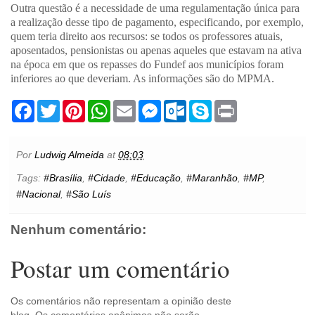
Outra questão é a necessidade de uma regulamentação única para
a realização desse tipo de pagamento, especificando, por exemplo,
quem teria direito aos recursos: se todos os professores atuais,
aposentados, pensionistas ou apenas aqueles que estavam na ativa
na época em que os repasses do Fundef aos municípios foram
inferiores ao que deveriam. As informações são do MPMA.
F
T
P
W
E
M
O
S
P
a
w
i
h
m
e
u
k
r
c
i
n
a
a
s
t
y
i
e
t
t
t
i
s
l
p
n
b
t
e
s
l
e
o
e
t
Por
Ludwig Almeida
at
08:03
o
e
r
A
n
o
o
r
e
p
g
k
Tags:
#Brasília
,
#Cidade
,
#Educação
,
#Maranhão
,
#MP
,
k
s
p
e
.
#Nacional
,
#São Luís
t
r
c
o
m
Nenhum comentário:
Postar um comentário
Os comentários não representam a opinião deste
blog. Os comentários anônimos não serão