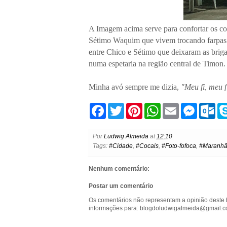
A Imagem acima serve para confortar os co
Sétimo Waquim que vivem trocando farpas
entre Chico e Sétimo que deixaram as brigas
numa espetaria na região central de Timon.
Minha avó sempre me dizia,
"Meu fi, meu fi
F
T
P
W
E
M
O
a
w
i
h
m
e
u
c
i
n
a
a
s
t
e
t
t
t
i
s
l
Por
Ludwig Almeida
at
12:10
b
t
e
s
l
e
o
Tags:
#Cidade
,
#Cocais
,
#Foto-fofoca
,
#Maranh
o
e
r
A
n
o
o
r
e
p
g
k
k
s
p
e
.
Nenhum comentário:
t
r
c
o
Postar um comentário
m
Os comentários não representam a opinião deste 
informações para: blogdoludwigalmeida@gmail.