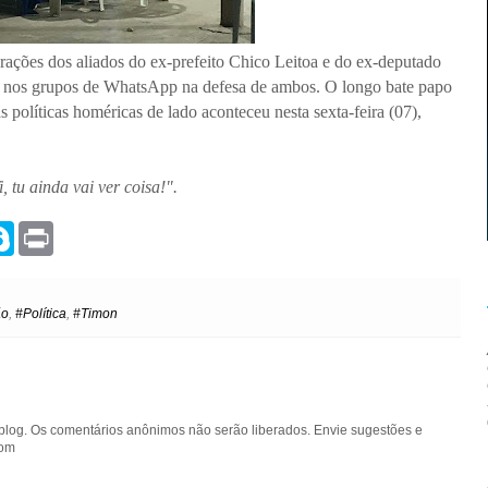
rações dos aliados do ex-prefeito Chico Leitoa e do ex-deputado
 nos grupos de WhatsApp na defesa de ambos. O longo bate papo
 políticas homéricas de lado aconteceu nesta sexta-feira (07),
, tu ainda vai ver coisa!".
S
P
k
r
y
i
p
n
e
t
ão
,
#Política
,
#Timon
blog. Os comentários anônimos não serão liberados. Envie sugestões e
com