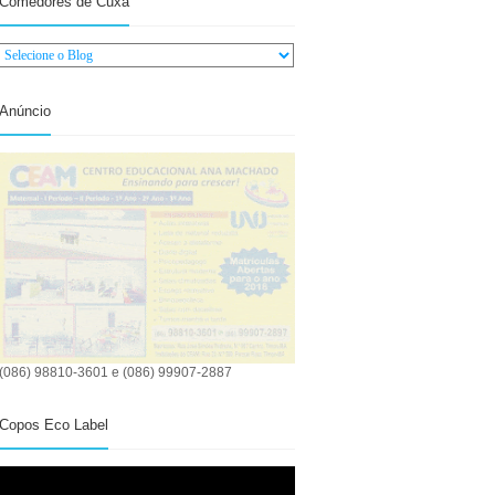
Comedores de Cuxá
Anúncio
(086) 98810-3601 e (086) 99907-2887
Copos Eco Label