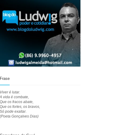
Frase
Viver é lutar.
A vida é combate,
Que os fracos abate,
Que os fortes, os bravos,
Só pode exaltar.
(Poeta Gonçalves Dias)