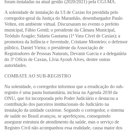
foram instaladas na atual gestão (2020/2021) pela CGJ-MA.
A solenidade de instalação da UI de Caxias foi presidida pelo
corregedor-geral da Justiça do Maranhão, desembargador Paulo
Velten, em ambiente virtual. Discursaram no evento o prefeito
municipal, Fábio Gentil; o presidente da Câmara Municipal,
Teódulo Aragão; Sidarta Gautama (1ª Vara Cível de Caxias); a
promotora da Infância e Juventude, Cristiane Monteiro; o defensor
público, Daniel Vieira; o presidente da Associação de
Registradores de Pessoas Naturais, Devanir Garcia e a delegatária
do 3º Ofício de Caxias, Lívia Ayoub Alves, dentre outras
autoridades.
COMBATE AO SUB-REGISTRO
Na solenidade, o corregedor informou que a erradicação do sub-
registro é uma pauta humanitária, inclusa na Agenda 2030 da
ONU, que foi incorporada pelo Poder Judiciário e destacou a
contribuição dos parceiros institucionais do Judiciário na
instalação da unidade caxiense. Segundo o corregedor, o sistema
de saúde no Brasil avançou, se aperfeiçoou, conseguindo
assegurar estrutura de atendimento da saúde, mas o serviço de
Registro Civil não acompanhou essa realidade, causa maior dos