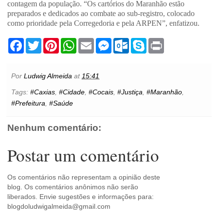
contagem da população. “Os cartórios do Maranhão estão
preparados e dedicados ao combate ao sub-registro, colocado
como prioridade pela Corregedoria e pela ARPEN”, enfatizou.
F
T
P
W
E
M
O
S
P
a
w
i
h
m
e
u
k
r
c
i
n
a
a
s
t
y
i
e
t
t
t
i
s
l
p
n
b
t
e
s
l
e
o
e
t
Por
Ludwig Almeida
at
15:41
o
e
r
A
n
o
o
r
e
p
g
k
Tags:
#Caxias
,
#Cidade
,
#Cocais
,
#Justiça
,
#Maranhão
,
k
s
p
e
.
#Prefeitura
,
#Saúde
t
r
c
o
m
Nenhum comentário:
Postar um comentário
Os comentários não representam a opinião deste
blog. Os comentários anônimos não serão
liberados. Envie sugestões e informações para:
blogdoludwigalmeida@gmail.com