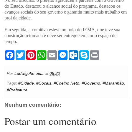
No seu discurso, o prefeito agradeceu a parceria com o Governo
do Estado, destacou o alcance social do programa, destacou os
avanços sociais do seu governo e garantiu muito mais trabalho em
prol da cidade.
Em seguida, a comitiva esteve no polo do IEMA, que teve sua
construção retomada e deve ser entregue em curto espaço de
tempo.
F
T
P
W
E
M
O
S
P
a
w
i
h
m
e
u
k
r
c
i
n
a
a
s
t
y
i
e
t
t
t
i
s
l
p
n
b
t
e
s
l
e
o
e
t
Por
Ludwig Almeida
at
08:22
o
e
r
A
n
o
o
r
e
p
g
k
Tags:
#Cidade
,
#Cocais
,
#Coelho Neto
,
#Governo
,
#Maranhão
,
k
s
p
e
.
#Prefeitura
t
r
c
o
m
Nenhum comentário:
Postar um comentário