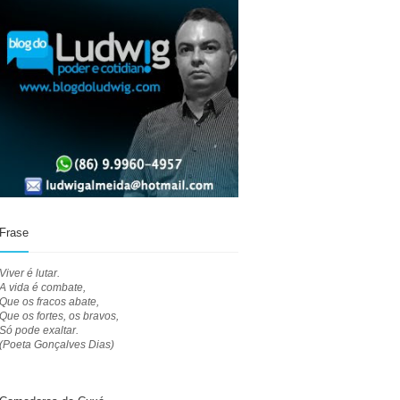
Frase
Viver é lutar.
A vida é combate,
Que os fracos abate,
Que os fortes, os bravos,
Só pode exaltar.
(Poeta Gonçalves Dias)