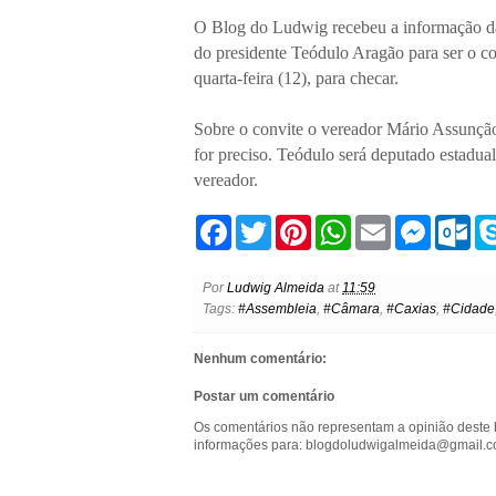
O Blog do Ludwig recebeu a informação da
do presidente Teódulo Aragão para ser o c
quarta-feira (12), para checar.
Sobre o convite o vereador Mário Assunçã
for preciso. Teódulo será deputado estadua
vereador.
F
T
P
W
E
M
O
a
w
i
h
m
e
u
c
i
n
a
a
s
t
e
t
t
t
i
s
l
Por
Ludwig Almeida
at
11:59
b
t
e
s
l
e
o
Tags:
#Assembleia
,
#Câmara
,
#Caxias
,
#Cidade
o
e
r
A
n
o
o
r
e
p
g
k
k
s
p
e
.
Nenhum comentário:
t
r
c
o
Postar um comentário
m
Os comentários não representam a opinião deste 
informações para: blogdoludwigalmeida@gmail.