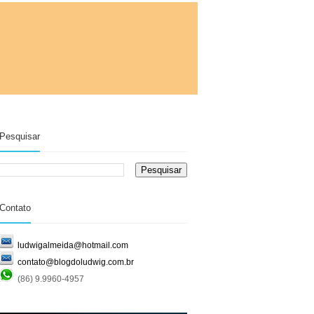
Pesquisar
Contato
ludwigalmeida@hotmail.com
contato@blogdoludwig.com.br
(86) 9.9960-4957