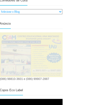
Comedores de Cuxá
Anúncio
(086) 98810-3601 e (086) 99907-2887
Copos Eco Label