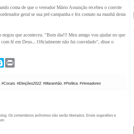
ndo conta de que o vereador Mário Assunção recebeu o convite
oordenador geral se sua pré-campanha e fez contato na manhã desta
o negou que aconteceu. "Bom dia!!! Meu amigo vou ajudar no que
l com fé em Deus... Oficialmente não fui convidado", disse o
S
P
k
r
y
i
p
n
e
t
,
#Cocais
,
#Eleições2022
,
#Maranhão
,
#Política
,
#Vereadores
blog. Os comentários anônimos não serão liberados. Envie sugestões e
com