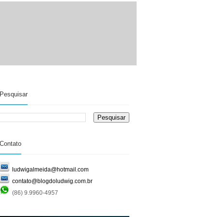
Pesquisar
Contato
ludwigalmeida@hotmail.com
contato@blogdoludwig.com.br
(86) 9.9960-4957