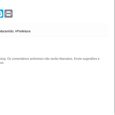
S
P
k
r
y
i
p
n
e
t
Maranhão
,
#Prefeitura
blog. Os comentários anônimos não serão liberados. Envie sugestões e
com