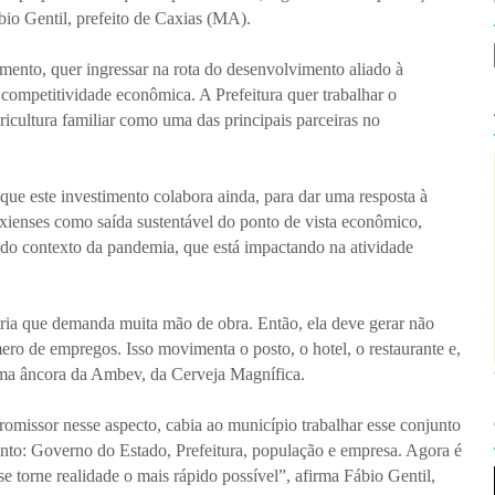
bio Gentil, prefeito de Caxias (MA).
timento, quer ingressar na rota do desenvolvimento aliado à
competitividade econômica. A Prefeitura quer trabalhar o
ricultura familiar como uma das principais parceiras no
que este investimento colabora ainda, para dar uma resposta à
caxienses como saída sustentável do ponto de vista econômico,
e do contexto da pandemia, que está impactando na atividade
tria que demanda muita mão de obra. Então, ela deve gerar não
o de empregos. Isso movimenta o posto, o hotel, o restaurante e,
m uma âncora da Ambev, da Cerveja Magnífica.
omissor nesse aspecto, cabia ao município trabalhar esse conjunto
unto: Governo do Estado, Prefeitura, população e empresa. Agora é
e torne realidade o mais rápido possível”, afirma Fábio Gentil,