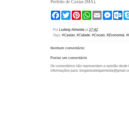
Prefeito de Caxias (MA).
F
T
P
W
E
M
O
a
w
i
h
m
e
u
c
i
n
a
a
s
t
e
t
t
t
i
s
l
Por
Ludwig Almeida
at
17:42
b
t
e
s
l
e
o
Tags:
#Caxias
,
#Cidade
,
#Cocais
,
#Economia
,
#
o
e
r
A
n
o
o
r
e
p
g
k
k
s
p
e
.
Nenhum comentário:
t
r
c
o
Postar um comentário
m
Os comentários não representam a opinião deste 
informações para: blogdoludwigalmeida@gmail.