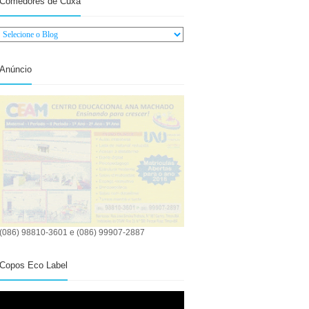
Comedores de Cuxá
Anúncio
(086) 98810-3601 e (086) 99907-2887
Copos Eco Label