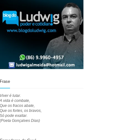
Frase
Viver é lutar.
A vida é combate,
Que os fracos abate,
Que os fortes, os bravos,
Só pode exaltar.
(Poeta Gonçalves Dias)