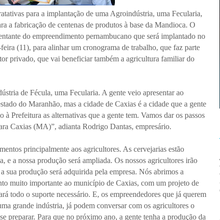
ratativas para a implantação de uma Agroindústria, uma Fecularia,
ara a fabricação de centenas de produtos à base da Mandioca. O
resentante do empreendimento pernambucano que será implantado no
feira (11), para alinhar um cronograma de trabalho, que faz parte
tor privado, que vai beneficiar também a agricultura familiar do
stria de Fécula, uma Fecularia. A gente veio apresentar ao
estado do Maranhão, mas a cidade de Caxias é a cidade que a gente
do à Prefeitura as alternativas que a gente tem. Vamos dar os passos
para Caxias (MA)”, adianta Rodrigo Dantas, empresário.
imentos principalmente aos agricultores. As cervejarias estão
a, e a nossa produção será ampliada. Os nossos agricultores irão
e a sua produção será adquirida pela empresa. Nós abrimos a
nto muito importante ao município de Caxias, com um projeto de
ará todo o suporte necessário. E, os empreendedores que já querem
 uma grande indústria, já podem conversar com os agricultores o
 se preparar. Para que no próximo ano, a gente tenha a produção da