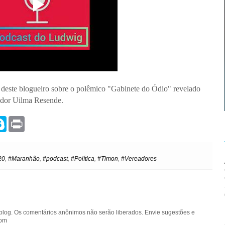
deste blogueiro sobre o polêmico "Gabinete do Ódio" revelado
ador Uilma Resende.
S
P
k
r
y
i
p
n
e
t
20
,
#Maranhão
,
#podcast
,
#Política
,
#Timon
,
#Vereadores
blog. Os comentários anônimos não serão liberados. Envie sugestões e
com