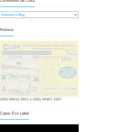
Comedores de Cuxá
Anúncio
(086) 98810-3601 e (086) 99907-2887
Copos Eco Label