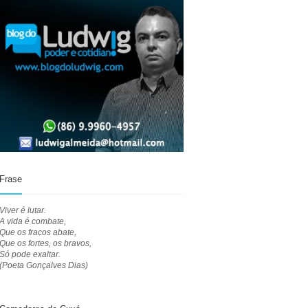
Frase
Viver é lutar.
A vida é combate,
Que os fracos abate,
Que os fortes, os bravos,
Só pode exaltar.
(Poeta Gonçalves Dias)