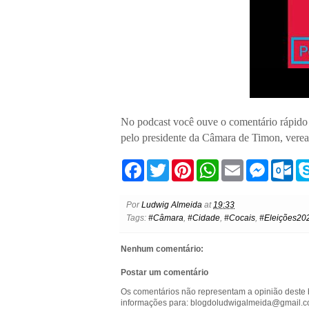
No podcast você ouve o comentário rápido 
pelo presidente da Câmara de Timon, vere
F
T
P
W
E
M
O
a
w
i
h
m
e
u
c
i
n
a
a
s
t
e
t
t
t
i
s
l
Por
Ludwig Almeida
at
19:33
b
t
e
s
l
e
o
Tags:
#Câmara
,
#Cidade
,
#Cocais
,
#Eleições20
o
e
r
A
n
o
o
r
e
p
g
k
k
s
p
e
.
Nenhum comentário:
t
r
c
o
Postar um comentário
m
Os comentários não representam a opinião deste 
informações para: blogdoludwigalmeida@gmail.