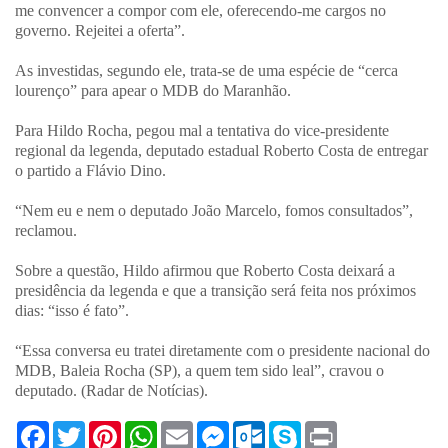
me convencer a compor com ele, oferecendo-me cargos no
governo. Rejeitei a oferta”.
As investidas, segundo ele, trata-se de uma espécie de “cerca
lourenço” para apear o MDB do Maranhão.
Para Hildo Rocha, pegou mal a tentativa do vice-presidente
regional da legenda, deputado estadual Roberto Costa de entregar
o partido a Flávio Dino.
“Nem eu e nem o deputado João Marcelo, fomos consultados”,
reclamou.
Sobre a questão, Hildo afirmou que Roberto Costa deixará a
presidência da legenda e que a transição será feita nos próximos
dias: “isso é fato”.
“Essa conversa eu tratei diretamente com o presidente nacional do
MDB, Baleia Rocha (SP), a quem tem sido leal”, cravou o
deputado. (Radar de Notícias).
F
T
P
W
E
M
O
S
P
a
w
i
h
m
e
u
k
r