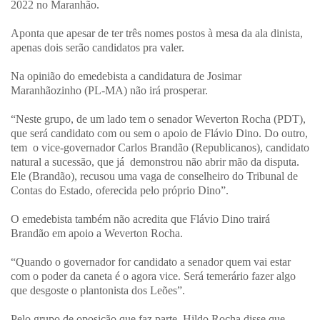
2022 no Maranhão.
Aponta que apesar de ter três nomes postos à mesa da ala dinista,
apenas dois serão candidatos pra valer.
Na opinião do emedebista a candidatura de Josimar
Maranhãozinho (PL-MA) não irá prosperar.
“Neste grupo, de um lado tem o senador Weverton Rocha (PDT),
que será candidato com ou sem o apoio de Flávio Dino. Do outro,
tem o vice-governador Carlos Brandão (Republicanos), candidato
natural a sucessão, que já demonstrou não abrir mão da disputa.
Ele (Brandão), recusou uma vaga de conselheiro do Tribunal de
Contas do Estado, oferecida pelo próprio Dino”.
O emedebista também não acredita que Flávio Dino trairá
Brandão em apoio a Weverton Rocha.
“Quando o governador for candidato a senador quem vai estar
com o poder da caneta é o agora vice. Será temerário fazer algo
que desgoste o plantonista dos Leões”.
Pelo grupo de oposição que faz parte, Hildo Rocha disse que