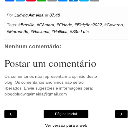
c
i
n
a
a
s
t
y
i
e
t
t
t
i
s
l
p
n
b
t
e
s
l
e
o
e
t
Por
Ludwig Almeida
at
07:48
o
e
r
A
n
o
o
r
e
p
g
k
Tags:
#Brasília
,
#Câmara
,
#Cidade
,
#Eleições2022
,
#Governo
,
k
s
p
e
.
#Maranhão
,
#Nacional
,
#Política
,
#São Luís
t
r
c
o
m
Nenhum comentário:
Postar um comentário
Os comentários não representam a opinião deste
blog. Os comentários anônimos não serão
liberados. Envie sugestões e informações para:
blogdoludwigalmeida@gmail.com
‹
›
Página inicial
Ver versão para a web