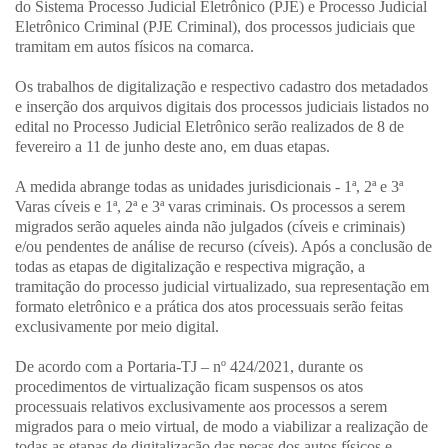
do Sistema Processo Judicial Eletrônico (PJE) e Processo Judicial
Eletrônico Criminal (PJE Criminal), dos processos judiciais que
tramitam em autos físicos na comarca.
Os trabalhos de digitalização e respectivo cadastro dos metadados
e inserção dos arquivos digitais dos processos judiciais listados no
edital no Processo Judicial Eletrônico serão realizados de 8 de
fevereiro a 11 de junho deste ano, em duas etapas.
A medida abrange todas as unidades jurisdicionais - 1ª, 2ª e 3ª
Varas cíveis e 1ª, 2ª e 3ª varas criminais. Os processos a serem
migrados serão aqueles ainda não julgados (cíveis e criminais)
e/ou pendentes de análise de recurso (cíveis). Após a conclusão de
todas as etapas de digitalização e respectiva migração, a
tramitação do processo judicial virtualizado, sua representação em
formato eletrônico e a prática dos atos processuais serão feitas
exclusivamente por meio digital.
De acordo com a Portaria-TJ – nº 424/2021, durante os
procedimentos de virtualização ficam suspensos os atos
processuais relativos exclusivamente aos processos a serem
migrados para o meio virtual, de modo a viabilizar a realização de
todas as etapas de digitalização das peças dos autos físicos e