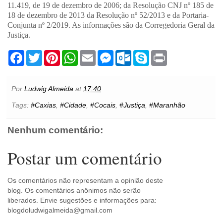
11.419, de 19 de dezembro de 2006; da Resolução CNJ nº 185 de
18 de dezembro de 2013 da Resolução nº 52/2013 e da Portaria-
Conjunta nº 2/2019. As informações são da Corregedoria Geral da
Justiça.
F
T
P
W
E
M
O
S
P
a
w
i
h
m
e
u
k
r
c
i
n
a
a
s
t
y
i
e
t
t
t
i
s
l
p
n
b
t
e
s
l
e
o
e
t
Por
Ludwig Almeida
at
17:40
o
e
r
A
n
o
o
r
e
p
g
k
Tags:
#Caxias
,
#Cidade
,
#Cocais
,
#Justiça
,
#Maranhão
k
s
p
e
.
t
r
c
o
Nenhum comentário:
m
Postar um comentário
Os comentários não representam a opinião deste
blog. Os comentários anônimos não serão
liberados. Envie sugestões e informações para:
blogdoludwigalmeida@gmail.com