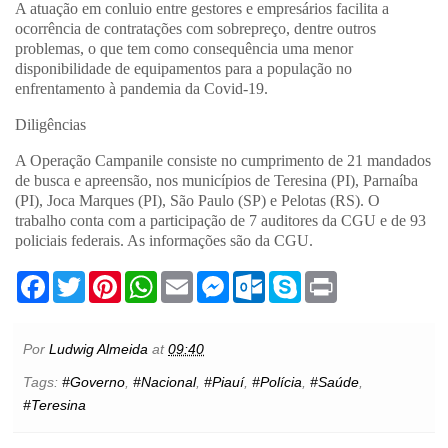
A atuação em conluio entre gestores e empresários facilita a
ocorrência de contratações com sobrepreço, dentre outros
problemas, o que tem como consequência uma menor
disponibilidade de equipamentos para a população no
enfrentamento à pandemia da Covid-19.
Diligências
A Operação Campanile consiste no cumprimento de 21 mandados
de busca e apreensão, nos municípios de Teresina (PI), Parnaíba
(PI), Joca Marques (PI), São Paulo (SP) e Pelotas (RS). O
trabalho conta com a participação de 7 auditores da CGU e de 93
policiais federais. As informações são da CGU.
F
T
P
W
E
M
O
S
P
a
w
i
h
m
e
u
k
r
c
i
n
a
a
s
t
y
i
e
t
t
t
i
s
l
p
n
b
t
e
s
l
e
o
e
t
Por
Ludwig Almeida
at
09:40
o
e
r
A
n
o
o
r
e
p
g
k
Tags:
#Governo
,
#Nacional
,
#Piauí
,
#Polícia
,
#Saúde
,
k
s
p
e
.
#Teresina
t
r
c
o
m