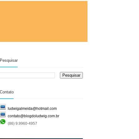
Pesquisar
Contato
ludwigalmeida@hotmail.com
contato@blogdoludwig.com.br
(86) 9.9960-4957