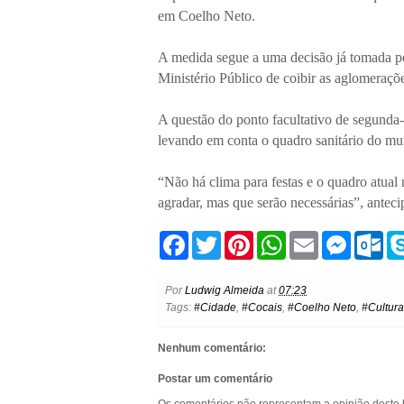
em Coelho Neto.
A medida segue a uma decisão já tomada 
Ministério Público de coibir as aglomeraç
A questão do ponto facultativo de segunda-f
levando em conta o quadro sanitário do m
“Não há clima para festas e o quadro atual
agradar, mas que serão necessárias”, anteci
F
T
P
W
E
M
O
a
w
i
h
m
e
u
c
i
n
a
a
s
t
e
t
t
t
i
s
l
Por
Ludwig Almeida
at
07:23
b
t
e
s
l
e
o
Tags:
#Cidade
,
#Cocais
,
#Coelho Neto
,
#Cultura
o
e
r
A
n
o
o
r
e
p
g
k
k
s
p
e
.
Nenhum comentário:
t
r
c
o
Postar um comentário
m