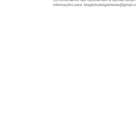
Os comentários não representam a opinião deste 
informações para: blogdoludwigalmeida@gmail.