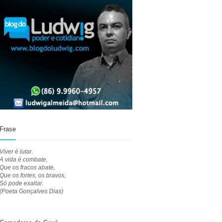
Frase
Viver é lutar.
A vida é combate,
Que os fracos abate,
Que os fortes, os bravos,
Só pode exaltar.
(Poeta Gonçalves Dias)