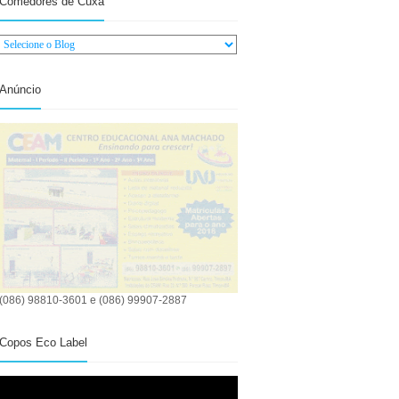
Comedores de Cuxá
Anúncio
(086) 98810-3601 e (086) 99907-2887
Copos Eco Label