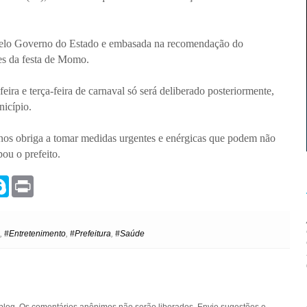
pelo Governo do Estado e embasada na recomendação do
ões da festa de Momo.
eira e terça-feira de carnaval só será deliberado posteriormente,
unicípio.
 nos obriga a tomar medidas urgentes e enérgicas que podem não
pou o prefeito.
S
P
k
r
y
i
p
n
e
t
,
#Entretenimento
,
#Prefeitura
,
#Saúde