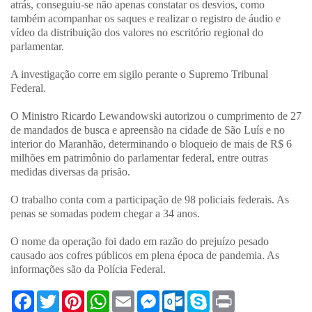
atrás, conseguiu-se não apenas constatar os desvios, como
também acompanhar os saques e realizar o registro de áudio e
vídeo da distribuição dos valores no escritório regional do
parlamentar.
A investigação corre em sigilo perante o Supremo Tribunal
Federal.
O Ministro Ricardo Lewandowski autorizou o cumprimento de 27
de mandados de busca e apreensão na cidade de São Luís e no
interior do Maranhão, determinando o bloqueio de mais de R$ 6
milhões em patrimônio do parlamentar federal, entre outras
medidas diversas da prisão.
O trabalho conta com a participação de 98 policiais federais. As
penas se somadas podem chegar a 34 anos.
O nome da operação foi dado em razão do prejuízo pesado
causado aos cofres públicos em plena época de pandemia. As
informações são da Polícia Federal.
F
T
P
W
E
M
O
S
P
a
w
i
h
m
e
u
k
r