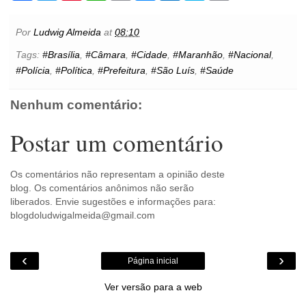
c
i
n
a
a
s
t
y
i
e
t
t
t
i
s
l
p
n
b
t
e
s
l
e
o
e
t
Por
Ludwig Almeida
at
08:10
o
e
r
A
n
o
o
r
e
p
g
k
Tags:
#Brasília
,
#Câmara
,
#Cidade
,
#Maranhão
,
#Nacional
,
k
s
p
e
.
#Polícia
,
#Política
,
#Prefeitura
,
#São Luís
,
#Saúde
t
r
c
o
m
Nenhum comentário:
Postar um comentário
Os comentários não representam a opinião deste
blog. Os comentários anônimos não serão
liberados. Envie sugestões e informações para:
blogdoludwigalmeida@gmail.com
‹
›
Página inicial
Ver versão para a web