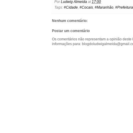
Por
Ludwig Almeida
at
17:00
b
t
e
s
l
e
o
Tags:
#Cidade
,
#Cocais
,
#Maranhão
,
#Prefeitura
o
e
r
A
n
o
o
r
e
p
g
k
k
s
p
e
.
Nenhum comentário:
t
r
c
o
Postar um comentário
m
Os comentários não representam a opinião deste 
informações para: blogdoludwigalmeida@gmail.