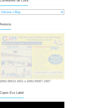
Comedores de Cuxá
Anúncio
(086) 98810-3601 e (086) 99907-2887
Copos Eco Label