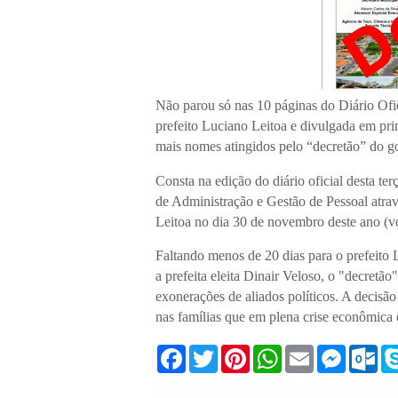
Não parou só nas 10 páginas do Diário Ofi
prefeito Luciano Leitoa e divulgada em pr
mais nomes atingidos pelo “decretão” do g
Consta na edição do diário oficial desta te
de Administração e Gestão de Pessoal atra
Leitoa no dia 30 de novembro deste ano (v
Faltando menos de 20 dias para o prefeito 
a prefeita eleita Dinair Veloso, o "decretão
exonerações de aliados políticos. A decis
nas famílias que em plena crise econômic
F
T
P
W
E
M
O
a
w
i
h
m
e
u
c
i
n
a
a
s
t
e
t
t
t
i
s
l