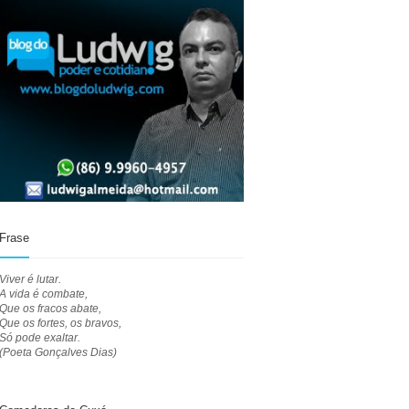
Frase
Viver é lutar.
A vida é combate,
Que os fracos abate,
Que os fortes, os bravos,
Só pode exaltar.
(Poeta Gonçalves Dias)