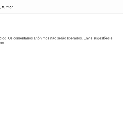
e
t
,
#Timon
blog. Os comentários anônimos não serão liberados. Envie sugestões e
com