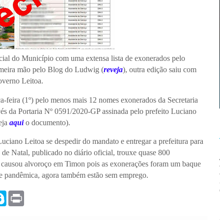
cial do Município com uma extensa lista de exonerados pelo
imeira mão pelo Blog do Ludwig (
reveja
), outra edição saiu com
overno Leitoa.
rça-feira (1º) pelo menos mais 12 nomes exonerados da Secretaria
vés da Portaria Nº 0591/2020-GP assinada pelo prefeito Luciano
eja
aqui
o documento).
Luciano Leitoa se despedir do mandato e entregar a prefeitura para
" de Natal, publicado no diário oficial, trouxe quase 800
ão causou alvoroço em Timon pois as exonerações foram um baque
a e pandêmica, agora também estão sem emprego.
S
P
k
r
y
i
p
n