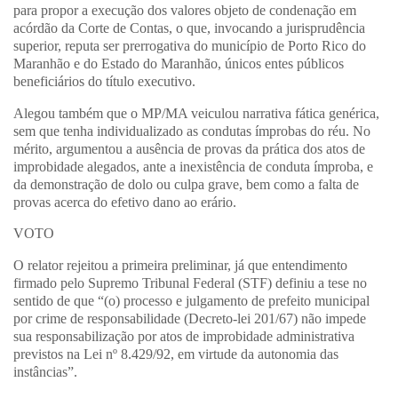
para propor a execução dos valores objeto de condenação em
acórdão da Corte de Contas, o que, invocando a jurisprudência
superior, reputa ser prerrogativa do município de Porto Rico do
Maranhão e do Estado do Maranhão, únicos entes públicos
beneficiários do título executivo.
Alegou também que o MP/MA veiculou narrativa fática genérica,
sem que tenha individualizado as condutas ímprobas do réu. No
mérito, argumentou a ausência de provas da prática dos atos de
improbidade alegados, ante a inexistência de conduta ímproba, e
da demonstração de dolo ou culpa grave, bem como a falta de
provas acerca do efetivo dano ao erário.
VOTO
O relator rejeitou a primeira preliminar, já que entendimento
firmado pelo Supremo Tribunal Federal (STF) definiu a tese no
sentido de que “(o) processo e julgamento de prefeito municipal
por crime de responsabilidade (Decreto-lei 201/67) não impede
sua responsabilização por atos de improbidade administrativa
previstos na Lei nº 8.429/92, em virtude da autonomia das
instâncias”.