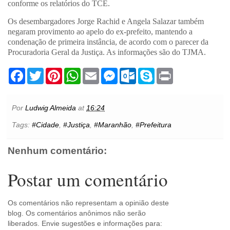
conforme os relatórios do TCE.
Os desembargadores Jorge Rachid e Angela Salazar também
negaram provimento ao apelo do ex-prefeito, mantendo a
condenação de primeira instância, de acordo com o parecer da
Procuradoria Geral da Justiça. As informações são do TJMA.
F
T
P
W
E
M
O
S
P
a
w
i
h
m
e
u
k
r
c
i
n
a
a
s
t
y
i
e
t
t
t
i
s
l
p
n
b
t
e
s
l
e
o
e
t
Por
Ludwig Almeida
at
16:24
o
e
r
A
n
o
o
r
e
p
g
k
Tags:
#Cidade
,
#Justiça
,
#Maranhão
,
#Prefeitura
k
s
p
e
.
t
r
c
o
Nenhum comentário:
m
Postar um comentário
Os comentários não representam a opinião deste
blog. Os comentários anônimos não serão
liberados. Envie sugestões e informações para: