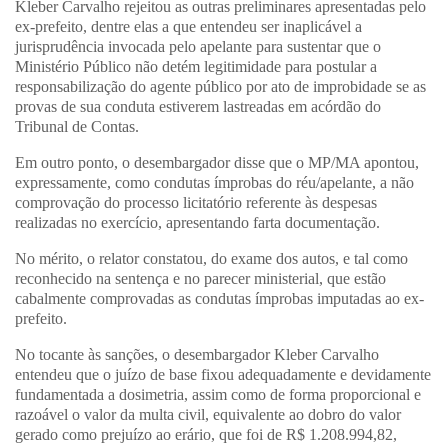
Kleber Carvalho rejeitou as outras preliminares apresentadas pelo
ex-prefeito, dentre elas a que entendeu ser inaplicável a
jurisprudência invocada pelo apelante para sustentar que o
Ministério Público não detém legitimidade para postular a
responsabilização do agente público por ato de improbidade se as
provas de sua conduta estiverem lastreadas em acórdão do
Tribunal de Contas.
Em outro ponto, o desembargador disse que o MP/MA apontou,
expressamente, como condutas ímprobas do réu/apelante, a não
comprovação do processo licitatório referente às despesas
realizadas no exercício, apresentando farta documentação.
No mérito, o relator constatou, do exame dos autos, e tal como
reconhecido na sentença e no parecer ministerial, que estão
cabalmente comprovadas as condutas ímprobas imputadas ao ex-
prefeito.
No tocante às sanções, o desembargador Kleber Carvalho
entendeu que o juízo de base fixou adequadamente e devidamente
fundamentada a dosimetria, assim como de forma proporcional e
razoável o valor da multa civil, equivalente ao dobro do valor
gerado como prejuízo ao erário, que foi de R$ 1.208.994,82,