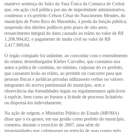
manteve sentença do Juízo da Vara Única da Comarca de Cedral
que, em ação civil pública por ato de improbidade administrativa,
condenou o ex-prefeito Celson César do Nascimento Mendes, do
município de Porto Rico do Maranhão, à perda da função pública;
suspensão dos direitos políticos pelo prazo de oito anos;
ressarcimento integral do dano causado ao erário no valor de R$
1.208.994,82; e pagamento de multa civil no valor de R$
2.417.989,64.
O órgão colegiado foi unânime, ao concordar com o entendimento
do relator, desembargador Kleber Carvalho, que constatou nos
autos a prática de condutas, no mínimo, culposas do ex-prefeito,
que causaram lesão ao erário, ao permitir ou concorrer para que
pessoas físicas e jurídicas privadas utilizassem verbas ou valores
integrantes do acervo patrimonial do município, sem a
observância das formalidades legais ou regulamentares aplicáveis
à espécie, bem como ao frustrar a licitude de processo licitatório
ou dispensá-los indevidamente.
Na ação de origem, o Ministério Público do Estado (MP/MA)
disse que o ex-gestor, em sua gestão como prefeito do município,
cometeu, durante o exercício de 2007, uma série de
irregularidades que culminaram na rejeição de suas contas pelo