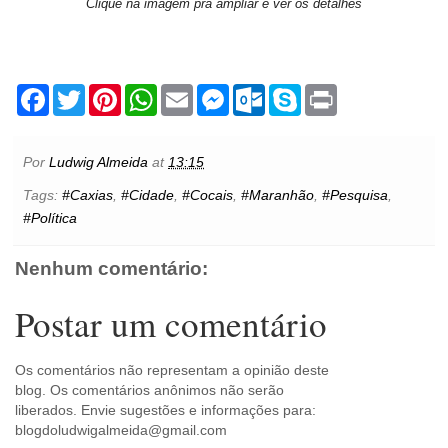
Clique na imagem pra ampliar e ver os detalhes
F
T
P
W
E
M
O
S
P
a
w
i
h
m
e
u
k
r
c
i
n
a
a
s
t
y
i
e
t
t
t
i
s
l
p
n
b
t
e
s
l
e
o
e
t
Por
Ludwig Almeida
at
13:15
o
e
r
A
n
o
o
r
e
p
g
k
Tags:
#Caxias
,
#Cidade
,
#Cocais
,
#Maranhão
,
#Pesquisa
,
k
s
p
e
.
#Política
t
r
c
o
m
Nenhum comentário:
Postar um comentário
Os comentários não representam a opinião deste
blog. Os comentários anônimos não serão
liberados. Envie sugestões e informações para:
blogdoludwigalmeida@gmail.com