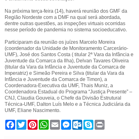
Na próxima terça-feira (14), haverá reunião dos GMF da
Região Nordeste com a DMF na qual será abordada,
dentre outras questões, as inspeções virtuais ocorridas
nesse período de pandemia no sistema socioeducativo.
Participaram da reunião os juízes Marcelo Moreira
(coordenador da Unidade de Monitoramento Carcerário-
UMF), José dos Santos Costa ( titular 2ª Vara da Infância e
Juventude da Comarca da Ilha), Delvan Tavares Oliveira
(titular da Vara da Infância e Juventude da Comarca de
Imperatriz) e Simeão Pereira e Silva (titular da Vara da
Infância e Juventude da Comarca de Timon), a
Coordenadora-Executiva da UMF, Thais Muniz, a
Coordenadora Estadual do Programa “Justiça Presente” –
CNJ, Claudia Gouveia, o Chefe da Divisão Estrutural
Técnica-UMF, Dalton Luís Melo e a Técnica Judiciária da
UMF, Eliane Nascimento.
F
T
P
W
E
M
O
S
P
a
w
i
h
m
e
u
k
r
c
i
n
a
a
s
t
y
i
e
t
t
t
i
s
l
p
n