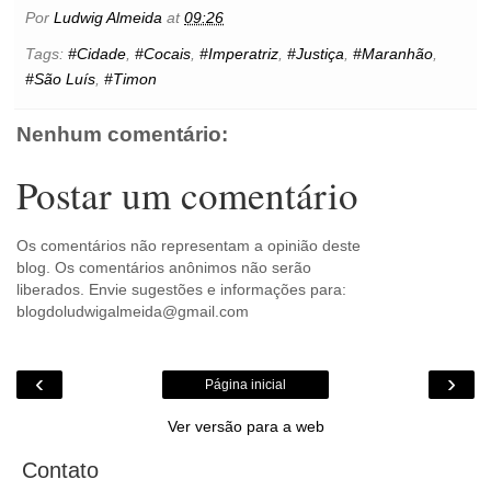
b
t
e
s
l
e
o
e
t
Por
Ludwig Almeida
at
09:26
o
e
r
A
n
o
o
r
e
p
g
k
Tags:
#Cidade
,
#Cocais
,
#Imperatriz
,
#Justiça
,
#Maranhão
,
k
s
p
e
.
#São Luís
,
#Timon
t
r
c
o
m
Nenhum comentário:
Postar um comentário
Os comentários não representam a opinião deste
blog. Os comentários anônimos não serão
liberados. Envie sugestões e informações para:
blogdoludwigalmeida@gmail.com
‹
›
Página inicial
Ver versão para a web
Contato