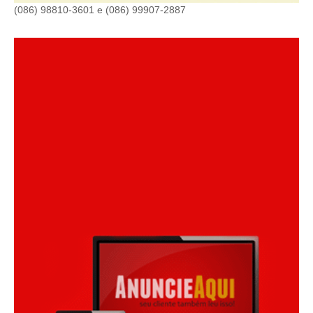
(086) 98810-3601 e (086) 99907-2887