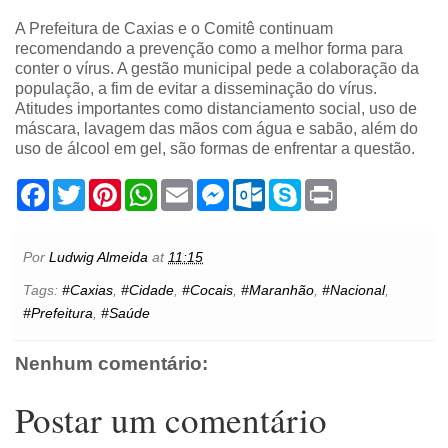
A Prefeitura de Caxias e o Comitê continuam
recomendando a prevenção como a melhor forma para
conter o vírus. A gestão municipal pede a colaboração da
população, a fim de evitar a disseminação do vírus.
Atitudes importantes como distanciamento social, uso de
máscara, lavagem das mãos com água e sabão, além do
uso de álcool em gel, são formas de enfrentar a questão.
F
T
P
W
E
M
O
S
P
a
w
i
h
m
e
u
k
r
c
i
n
a
a
s
t
y
i
e
t
t
t
i
s
l
p
n
b
t
e
s
l
e
o
e
t
Por
Ludwig Almeida
at
11:15
o
e
r
A
n
o
o
r
e
p
g
k
Tags:
#Caxias
,
#Cidade
,
#Cocais
,
#Maranhão
,
#Nacional
,
k
s
p
e
.
#Prefeitura
,
#Saúde
t
r
c
o
m
Nenhum comentário:
Postar um comentário