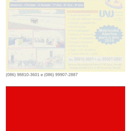
(086) 98810-3601 e (086) 99907-2887