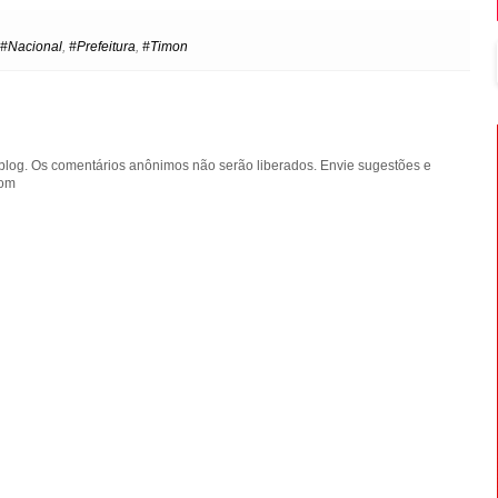
p
n
e
t
#Nacional
,
#Prefeitura
,
#Timon
blog. Os comentários anônimos não serão liberados. Envie sugestões e
com