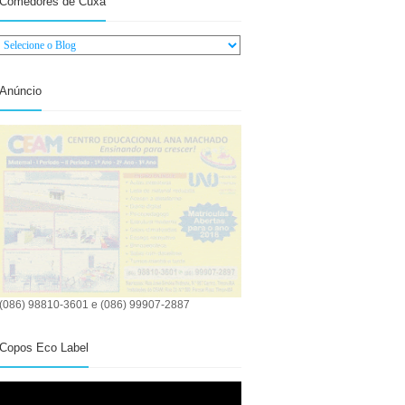
Comedores de Cuxá
Anúncio
(086) 98810-3601 e (086) 99907-2887
Copos Eco Label