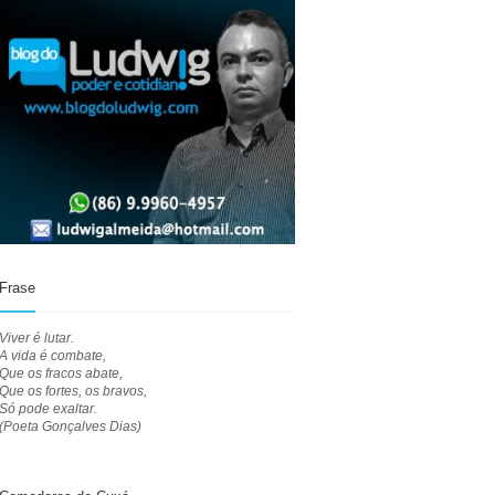
Frase
Viver é lutar.
A vida é combate,
Que os fracos abate,
Que os fortes, os bravos,
Só pode exaltar.
(Poeta Gonçalves Dias)