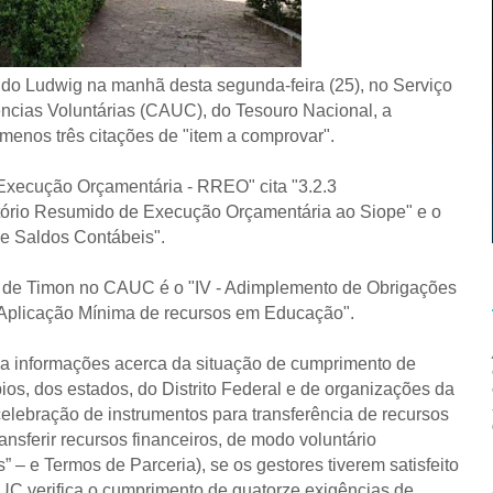
 do Ludwig na manhã desta segunda-feira (25), no Serviço
ências Voluntárias (CAUC), do Tesouro Nacional, a
menos três citações de "item a comprovar".
 Execução Orçamentária - RREO" cita "3.2.3
ório Resumido de Execução Orçamentária ao Siope" e o
e Saldos Contábeis".
ra de Timon no CAUC é o "IV - Adimplemento de Obrigações
2 Aplicação Mínima de recursos em Educação".
a informações acerca da situação de cumprimento de
pios, dos estados, do Distrito Federal e de organizações da
celebração de instrumentos para transferência de recursos
ansferir recursos financeiros, de modo voluntário
s” – e Termos de Parceria), se os gestores tiverem satisfeito
UC verifica o cumprimento de quatorze exigências de