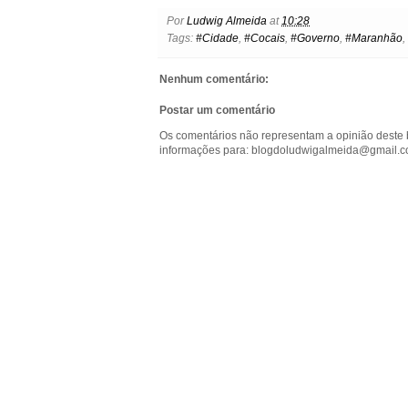
e
t
t
t
i
s
l
Por
Ludwig Almeida
at
10:28
b
t
e
s
l
e
o
Tags:
#Cidade
,
#Cocais
,
#Governo
,
#Maranhão
,
o
e
r
A
n
o
o
r
e
p
g
k
k
s
p
e
.
Nenhum comentário:
t
r
c
o
Postar um comentário
m
Os comentários não representam a opinião deste 
informações para: blogdoludwigalmeida@gmail.