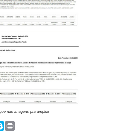
ique nas imagens pra ampliar
S
P
k
r
y
i