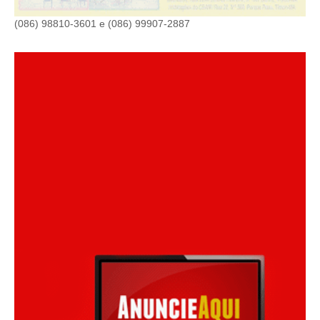
(086) 98810-3601 e (086) 99907-2887