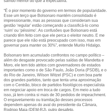
saindo melhor do que a expectativa.
“É o pior momento do governo em termos de popularidade.
Esse um terço que Bolsonaro mantém consolidado é
impressionante, mas as pessoas que consideram sua
gestão ‘regular’ estão começando a classificá-lo como
‘ruim’ ou ‘péssimo’. As confusões que Bolsonaro está
criando têm feito com que ele perca o eleitor neutro. E me
parece que ele não está preocupado com isso, mas em
governar para manter os 30%”, entende Murilo Hidalgo.
Bolsonaro tem acumulado confrontos no campo político –
além do desgaste provocado pelas saídas de Mandetta e
Moro, ele tem tido atritos com governadores de estados
importantes como o de São Paulo, João Doria (PSDB), e o
do Rio de Janeiro, Wilson Witzel (PSC) e com boa parte
dos grandes partidos, tanto que tenta uma aproximação
com o Centrão, bloco de partidos fisiológicos especialista
em negociar apoio em troca de cargos. Em meio a tudo
isso, já tem contra si mais de 30 pedidos de impeachment.
O engavetamento ou tramitação desses processos
dependem apenas do aval do presidente da Câmara,
Rodrigo Maia (DEM-RJ), outro desafeto.