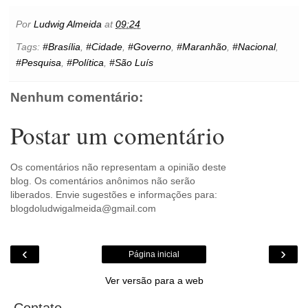
e
t
t
t
i
s
l
p
n
b
t
e
s
l
e
o
e
t
Por
Ludwig Almeida
at
09:24
o
e
r
A
n
o
o
r
e
p
g
k
Tags:
#Brasília
,
#Cidade
,
#Governo
,
#Maranhão
,
#Nacional
,
k
s
p
e
.
#Pesquisa
,
#Política
,
#São Luís
t
r
c
o
m
Nenhum comentário:
Postar um comentário
Os comentários não representam a opinião deste
blog. Os comentários anônimos não serão
liberados. Envie sugestões e informações para:
blogdoludwigalmeida@gmail.com
‹
›
Página inicial
Ver versão para a web