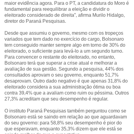
maior evidência agora. Para o PT, a candidatura do Moro é
fundamental para reequilibrar a eleição e dividir o
eleitorado considerado de direita”, afirma Murilo Hidalgo,
diretor do Paraná Pesquisas.
Desde que assumiu o governo, mesmo com os tropeços
variados que tem dado no exercício do cargo, Bolsonaro
tem conseguido manter sempre algo em torno de 30% do
eleitorado, o suficiente para levá-lo a um segundo turno.
Para convencer o restante do eleitorado, no entanto,
Bolsonaro terá que superar a crise atual e melhorar a
avaliação de sua gestão. Segundo a pesquisa, 44% dos
consultados aprovam o seu governo, enquanto 51,7%
desaprovam. Outro dado negativo é que apenas 31,8% do
eleitorado considera a sua administração ótima ou boa
contra 39,4% que a avaliam como ruim ou péssima. Outros
27,3% acreditam que seu desempenho é regular.
O instituto Paraná Pesquisas também perguntou como se
Bolsonaro está se saindo em relação ao que aguardavam
do seu governo: para 58,8% seu desempenho é pior do
que esperavam, enquanto 35,3% dizem que ele está se