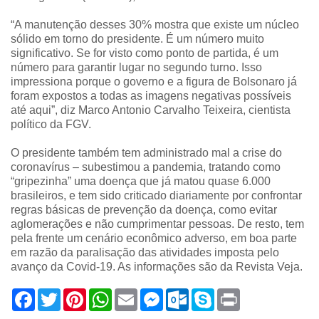
“A manutenção desses 30% mostra que existe um núcleo
sólido em torno do presidente. É um número muito
significativo. Se for visto como ponto de partida, é um
número para garantir lugar no segundo turno. Isso
impressiona porque o governo e a figura de Bolsonaro já
foram expostos a todas as imagens negativas possíveis
até aqui”, diz Marco Antonio Carvalho Teixeira, cientista
político da FGV.
O presidente também tem administrado mal a crise do
coronavírus – subestimou a pandemia, tratando como
“gripezinha” uma doença que já matou quase 6.000
brasileiros, e tem sido criticado diariamente por confrontar
regras básicas de prevenção da doença, como evitar
aglomerações e não cumprimentar pessoas. De resto, tem
pela frente um cenário econômico adverso, em boa parte
em razão da paralisação das atividades imposta pelo
avanço da Covid-19. As informações são da Revista Veja.
F
T
P
W
E
M
O
S
P
a
w
i
h
m
e
u
k
r
c
i
n
a
a
s
t
y
i