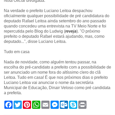
Nota Oficial divulgada.
Na verdade o prefeito Luciano Leitoa despachou
oficialmente qualquer possibilidade de pré candidatura do
deputado Rafael Leitoa ainda setembro do ano passado
quando concedeu uma entrevista na TV Meio Norte e foi
repercutida pelo Blog do Ludwig (
reveja
). "O próximo
prefeito o deputado Rafael estará ajudando, mas, como
deputado...", disse Luciano Leitoa.
Tudo em casa
Nada de novidade, como alguém tentou passar, na
escolha do pré-candidato a prefeito com a possibilidade de
ser anunciado um nome fora do altíssimo clero do clã
Leitoa. Tudo em casa! É que nos próximos dias o prefeito
Luciano Leitoa vai anunciar o nome da secretária
Municipal de Educação, Dinair Veloso como pré candidata
a prefeita.
F
T
P
W
E
M
O
S
P
a
w
i
h
m
e
u
k
r
c
i
n
a
a
s
t
y
i
e
t
t
t
i
s
l
p
n