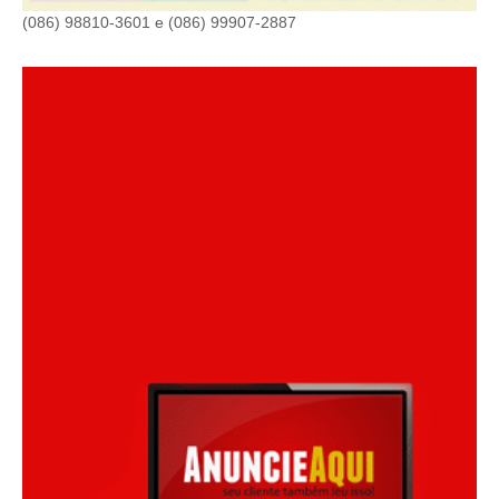
(086) 98810-3601 e (086) 99907-2887