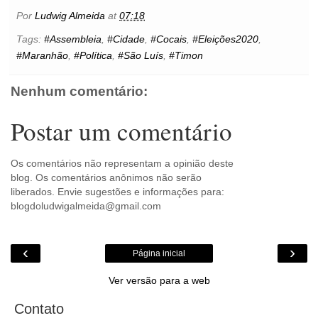
b
t
e
s
l
e
o
e
t
Por
Ludwig Almeida
at
07:18
o
e
r
A
n
o
o
r
e
p
g
k
Tags:
#Assembleia
,
#Cidade
,
#Cocais
,
#Eleições2020
,
k
s
p
e
.
#Maranhão
,
#Política
,
#São Luís
,
#Timon
t
r
c
o
m
Nenhum comentário:
Postar um comentário
Os comentários não representam a opinião deste
blog. Os comentários anônimos não serão
liberados. Envie sugestões e informações para:
blogdoludwigalmeida@gmail.com
‹
›
Página inicial
Ver versão para a web
Contato